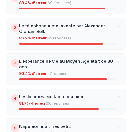
88.4
% d'erreur
(
69
réponses)
Le téléphone a été inventé par Alexander
2
Graham Bell.
86.2
% d'erreur
(
65
réponses)
L'espérance de vie au Moyen Âge était de 30
3
ans.
90.4
% d'erreur
(
52
réponses)
Les licornes existaient vraiment.
4
81.7
% d'erreur
(
60
réponses)
Napoléon était très petit.
5