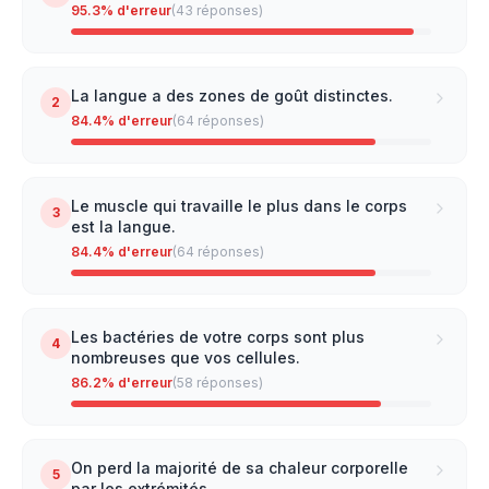
95.3
% d'erreur
(
43
réponses)
La langue a des zones de goût distinctes.
2
84.4
% d'erreur
(
64
réponses)
Le muscle qui travaille le plus dans le corps
3
est la langue.
84.4
% d'erreur
(
64
réponses)
Les bactéries de votre corps sont plus
4
nombreuses que vos cellules.
86.2
% d'erreur
(
58
réponses)
On perd la majorité de sa chaleur corporelle
5
par les extrémités.