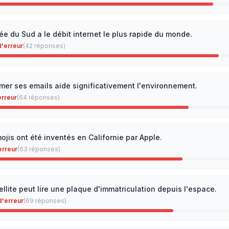
ée du Sud a le débit internet le plus rapide du monde.
'erreur
(
42
réponses)
mer ses emails aide significativement l'environnement.
erreur
(
64
réponses)
ojis ont été inventés en Californie par Apple.
erreur
(
63
réponses)
ellite peut lire une plaque d'immatriculation depuis l'espace.
d'erreur
(
69
réponses)