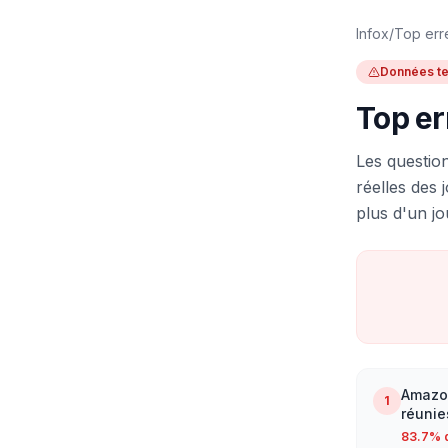
Infox
/
Top err
Données te
Top er
Les questio
réelles des 
plus d'un jo
Amazon
1
réunie
83.7
% 