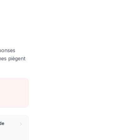
éponses
nes piègent
de