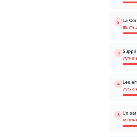
La Cor
2
85.7
% d
Suppri
3
75
% d'
Les em
4
73
% d'
Un sat
5
69.6
% 