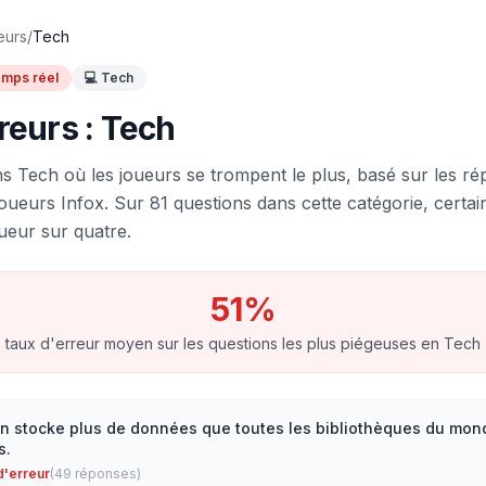
eurs
/
Tech
mps réel
💻
Tech
reurs :
Tech
ns
Tech
où les joueurs se trompent le plus, basé sur les r
joueurs Infox.
Sur
81
questions dans cette catégorie, certai
ueur sur quatre.
51
%
taux d'erreur moyen sur les questions les plus piégeuses en
Tech
 stocke plus de données que toutes les bibliothèques du mon
s.
d'erreur
(
49
réponses)