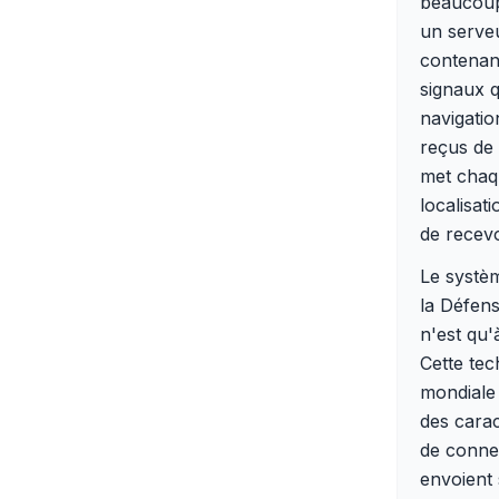
beaucoup 
un serveu
contenant
signaux q
navigatio
reçus de p
met chaqu
localisat
de recevo
Le systèm
la Défens
n'est qu'
Cette tec
mondiale 
des carac
de connex
envoient 