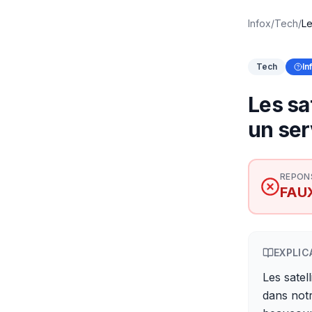
Infox
/
Tech
/
Le
Tech
In
Les sa
un ser
REPON
FAU
EXPLIC
Les satel
dans notr