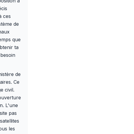
osition à
écis
à ces
ystème de
gnaux
 temps que
tenir ta
 besoin
istère de
aires. Ce
 civil.
couverture
n. L'une
site pas
atellites
ous les