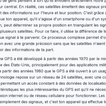
de gens pensent à tort qu'ils envoient directement notre p
r central. En réalité, ces satellites émettent des signaux pr
 des informations sur l'heure et leur position. C'est grâce 
ue ton appareil, qu'il s'agisse d'un smartphone ou d'un s
n, peut déterminer sa propre position en triangulant les si
lusieurs satellites. Pour ce faire, il utilise la différence de
e signal à te parvenir. Ce processus complexe permet d'ob
ion avec une grande précision sans que les satellites n'aient
ir des informations de ta part.
e GPS a été développé à partir des années 1970 par le min
e des États-Unis, principalement pour des applications milit
à partir des années 1980 que le GPS a été ouvert à un usage
hnologie repose sur un réseau de 24 satellites, avec une 
permettant un accès constant à des données de localisatio
téristiques les plus intéressantes du GPS est qu'il ne néces
ion internet ou de réseau cellulaire pour fonctionner. Les s
simplement des signaux, et c'est ton appareil qui effectue t