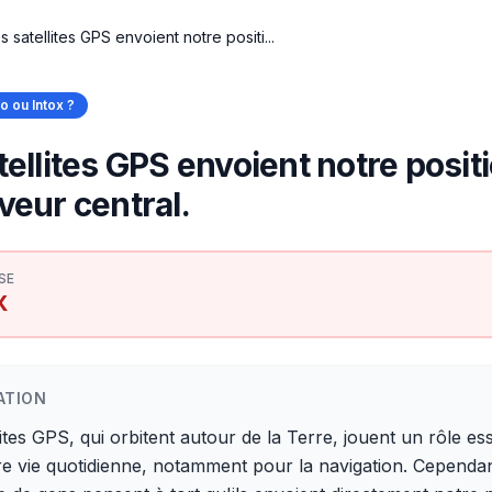
s satellites GPS envoient notre positi...
fo ou Intox ?
tellites GPS envoient notre posit
veur central.
SE
X
ATION
lites GPS, qui orbitent autour de la Terre, jouent un rôle ess
e vie quotidienne, notamment pour la navigation. Cependan