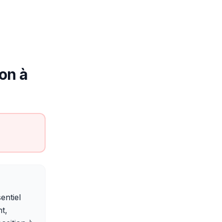
ion à
entiel
t,