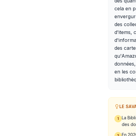
des quant
cela en p
envergur
des colle
d'items, 
d'informa
des carte
qu'Amazo
données, 
en les c
bibliothè
LE SAV
La Bib
1
des do
En 2020
2