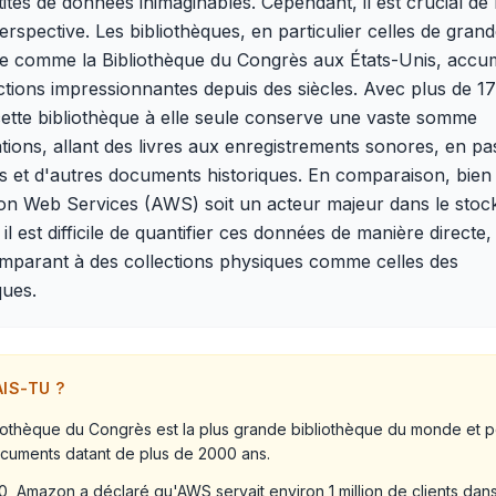
ités de données inimaginables. Cependant, il est crucial de
erspective. Les bibliothèques, en particulier celles de gran
e comme la Bibliothèque du Congrès aux États-Unis, accu
ctions impressionnantes depuis des siècles. Avec plus de 17
cette bibliothèque à elle seule conserve une vaste somme
tions, allant des livres aux enregistrements sonores, en pa
s et d'autres documents historiques. En comparaison, bien
n Web Services (AWS) soit un acteur majeur dans le stoc
il est difficile de quantifier ces données de manière directe,
omparant à des collections physiques comme celles des
ques.
AIS-TU ?
liothèque du Congrès est la plus grande bibliothèque du monde et
cuments datant de plus de 2000 ans.
, Amazon a déclaré qu'AWS servait environ 1 million de clients dans