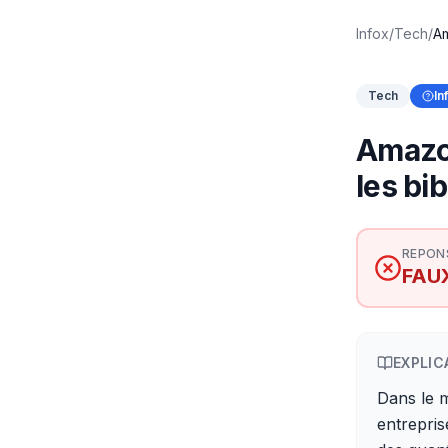
Infox
/
Tech
/
Am
Tech
In
Amazon
les bi
REPON
FAU
EXPLIC
Dans le m
entrepri