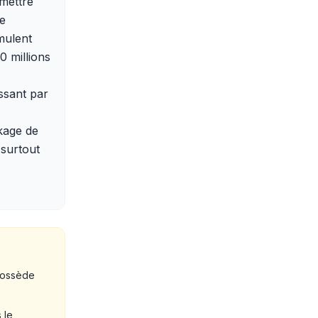
 mettre
de
mulent
0 millions
ssant par
kage de
 surtout
 possède
 le