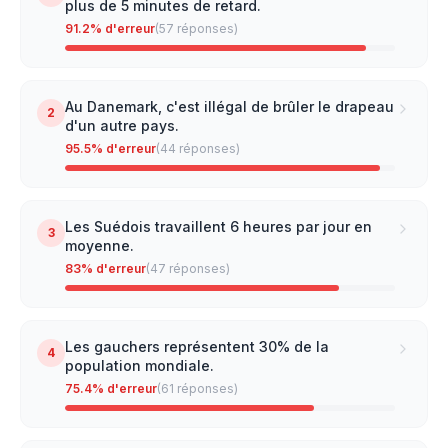
plus de 5 minutes de retard.
91.2
% d'erreur
(
57
réponses)
Au Danemark, c'est illégal de brûler le drapeau
2
d'un autre pays.
95.5
% d'erreur
(
44
réponses)
Les Suédois travaillent 6 heures par jour en
3
moyenne.
83
% d'erreur
(
47
réponses)
Les gauchers représentent 30% de la
4
population mondiale.
75.4
% d'erreur
(
61
réponses)