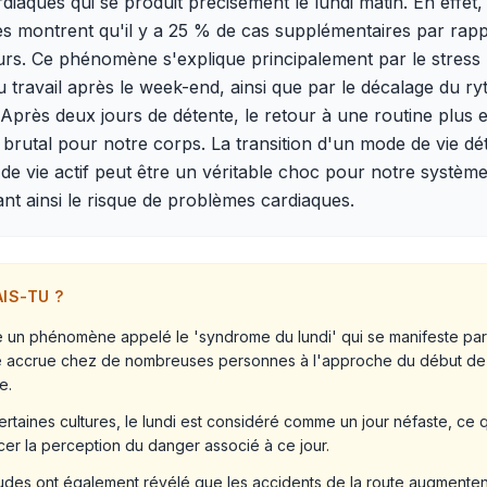
rdiaques qui se produit précisément le lundi matin. En effet,
ues montrent qu'il y a 25 % de cas supplémentaires par rap
urs. Ce phénomène s'explique principalement par le stress l
u travail après le week-end, ainsi que par le décalage du r
Après deux jours de détente, le retour à une routine plus 
 brutal pour notre corps. La transition d'un mode de vie d
e vie actif peut être un véritable choc pour notre système
t ainsi le risque de problèmes cardiaques.
AIS-TU ?
ste un phénomène appelé le 'syndrome du lundi' qui se manifeste pa
é accrue chez de nombreuses personnes à l'approche du début de 
e.
rtaines cultures, le lundi est considéré comme un jour néfaste, ce q
cer la perception du danger associé à ce jour.
udes ont également révélé que les accidents de la route augmentent 