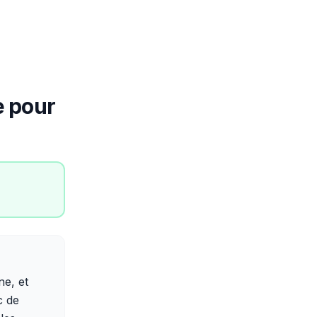
e pour
ne, et
c de