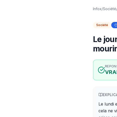
Infox
/
Société
Société
Le jou
mourir 
REPON
VRA
EXPLIC
Le lundi 
cela ne v