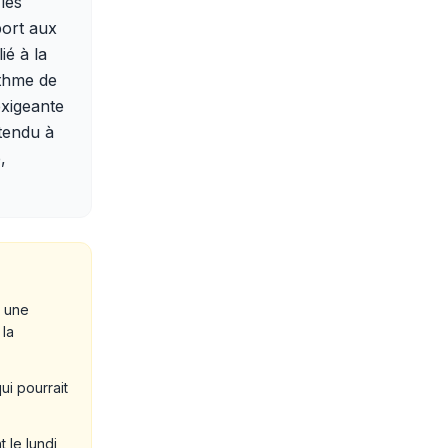
 les
port aux
ié à la
ythme de
exigeante
étendu à
,
r une
la
ui pourrait
le lundi,