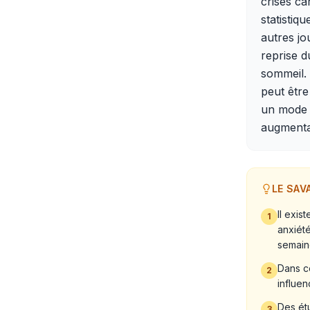
crises ca
statistiq
autres jo
reprise d
sommeil. 
peut être
un mode d
augmentan
LE SAV
Il exi
1
anxiét
semain
Dans ce
2
influen
Des ét
3