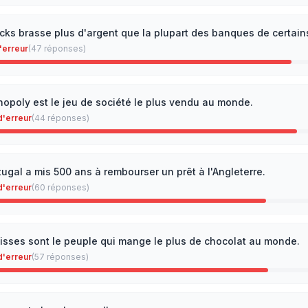
cks brasse plus d'argent que la plupart des banques de certain
'erreur
(
47
réponses)
opoly est le jeu de société le plus vendu au monde.
d'erreur
(
44
réponses)
tugal a mis 500 ans à rembourser un prêt à l'Angleterre.
d'erreur
(
60
réponses)
isses sont le peuple qui mange le plus de chocolat au monde.
d'erreur
(
57
réponses)