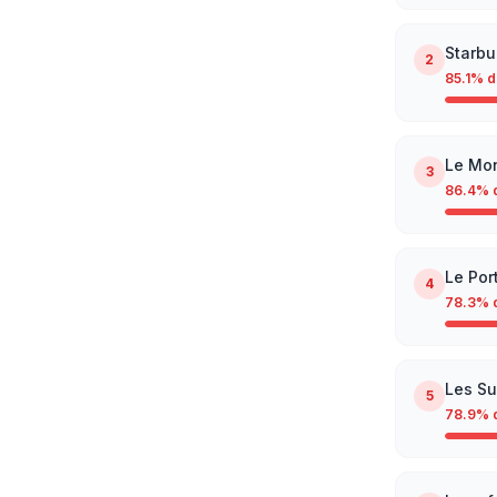
Starbu
2
85.1
% d
Le Mon
3
86.4
% 
Le Por
4
78.3
% 
Les Su
5
78.9
% 