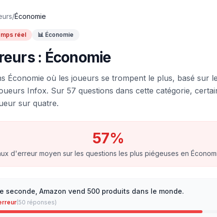
eurs
/
Économie
mps réel
📊
Économie
reurs :
Économie
ns
Économie
où les joueurs se trompent le plus, basé sur 
joueurs Infox.
Sur
57
questions dans cette catégorie, certai
ueur sur quatre.
57
%
aux d'erreur moyen sur les questions les plus piégeuses en
Économ
 seconde, Amazon vend 500 produits dans le monde.
erreur
(
50
réponses)