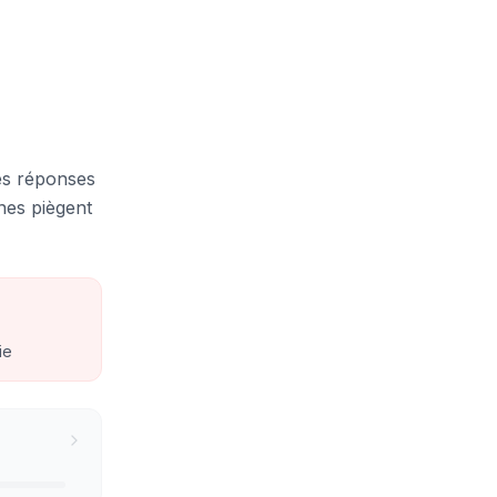
les réponses
nes piègent
ie