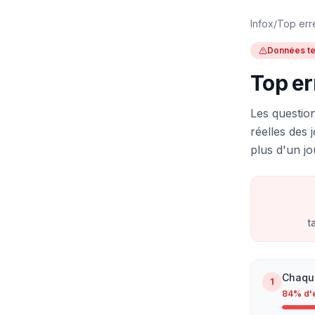
Infox
/
Top err
Données te
Top er
Les questio
réelles des 
plus d'un jo
t
Chaque
1
84
% d'