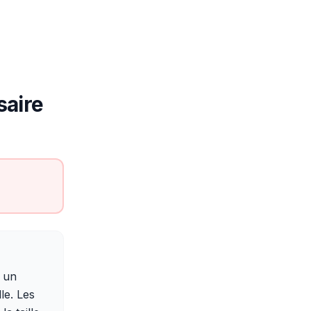
saire
t un
le. Les