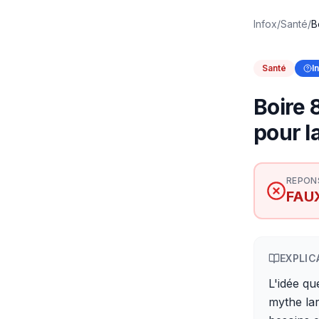
Infox
/
Santé
/
B
Santé
I
Boire 
pour l
REPON
FAU
EXPLIC
L'idée qu
mythe lar