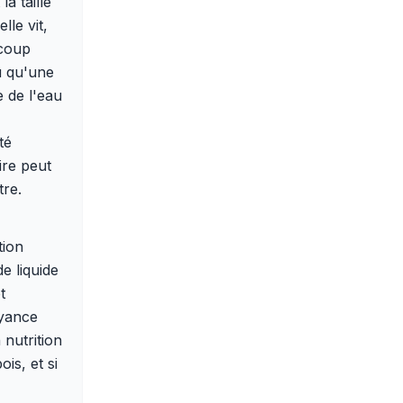
a taille
lle vit,
ucoup
u qu'une
e de l'eau
té
oire peut
tre.
tion
e liquide
t
oyance
 nutrition
ois, et si