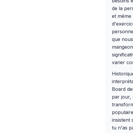
besoins e
de la per
et même 
d'exercic
personne 
que nous
mangeons,
significa
varier co
Historiqu
interprét
Board des
par jour,
transform
populaire
insistent 
tu n'as p