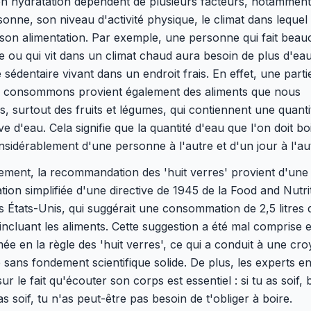
n hydratation dépendent de plusieurs facteurs, notamment l
sonne, son niveau d'activité physique, le climat dans lequel e
son alimentation. Par exemple, une personne qui fait bea
e ou qui vit dans un climat chaud aura besoin de plus d'ea
sédentaire vivant dans un endroit frais. En effet, une parti
 consommons provient également des aliments que nous
 surtout des fruits et légumes, qui contiennent une quanti
tive d'eau. Cela signifie que la quantité d'eau que l'on doit b
nsidérablement d'une personne à l'autre et d'un jour à l'au
ement, la recommandation des 'huit verres' provient d'une
ation simplifiée d'une directive de 1945 de la Food and Nutri
 États-Unis, qui suggérait une consommation de 2,5 litres d
 incluant les aliments. Cette suggestion a été mal comprise e
ée en la règle des 'huit verres', ce qui a conduit à une cr
 sans fondement scientifique solide. De plus, les experts en
sur le fait qu'écouter son corps est essentiel : si tu as soif, b
as soif, tu n'as peut-être pas besoin de t'obliger à boire.