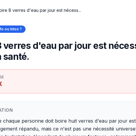
oire 8 verres d'eau par jour est nécess...
nfo ou Intox ?
8 verres d'eau par jour est néces
a santé.
SE
X
ATION
e chaque personne doit boire huit verres d'eau par jour es
gement répandu, mais ce n'est pas une nécessité universel