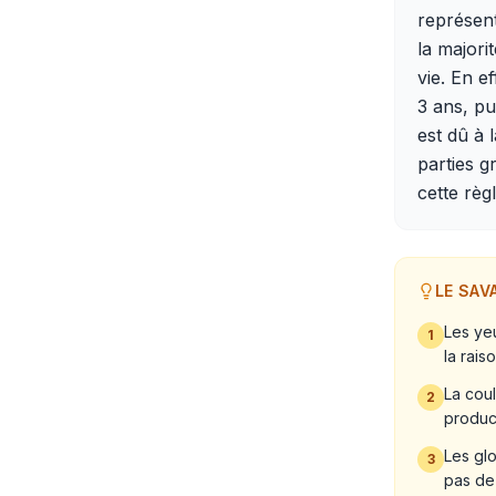
représent
la majori
vie. En e
3 ans, pu
est dû à 
parties g
cette règ
LE SAV
Les ye
1
la rais
La coul
2
produc
Les gl
3
pas de 