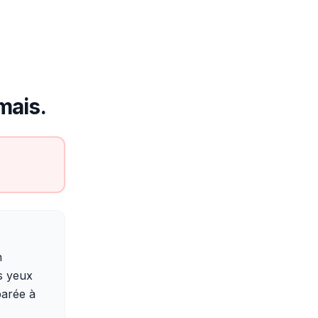
mais.
n
s yeux
parée à