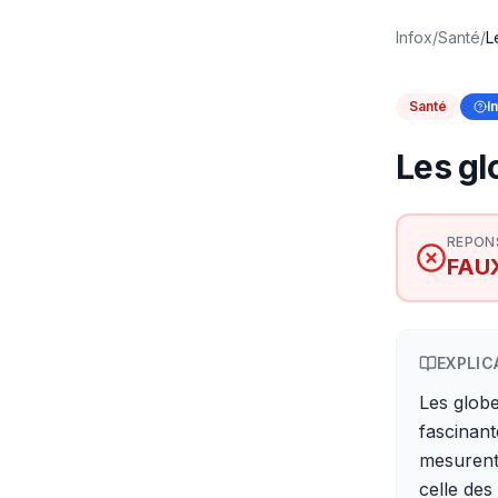
Infox
/
Santé
/
L
Santé
I
Les gl
REPON
FAU
EXPLIC
Les globe
fascinant
mesurent 
celle des