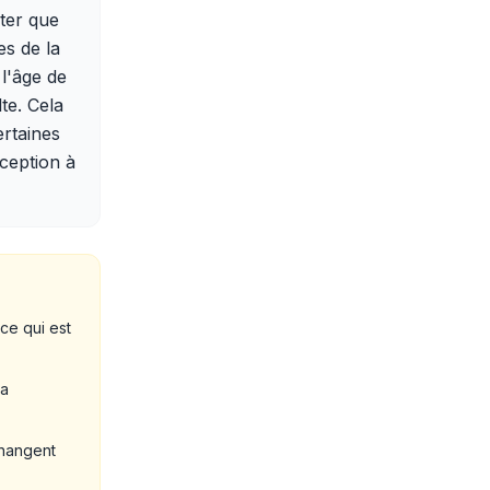
oter que
es de la
 l'âge de
te. Cela
ertaines
xception à
ce qui est
la
changent