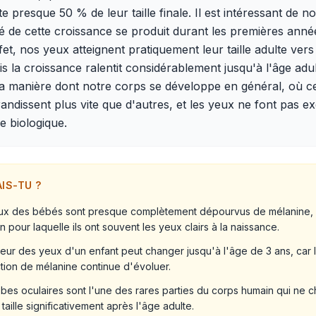
e presque 50 % de leur taille finale. Il est intéressant de n
té de cette croissance se produit durant les premières anné
ffet, nos yeux atteignent pratiquement leur taille adulte vers
is la croissance ralentit considérablement jusqu'à l'âge adul
la manière dont notre corps se développe en général, où c
randissent plus vite que d'autres, et les yeux ne font pas e
le biologique.
AIS-TU ?
ux des bébés sont presque complètement dépourvus de mélanine, 
on pour laquelle ils ont souvent les yeux clairs à la naissance.
eur des yeux d'un enfant peut changer jusqu'à l'âge de 3 ans, car 
tion de mélanine continue d'évoluer.
obes oculaires sont l'une des rares parties du corps humain qui ne 
taille significativement après l'âge adulte.