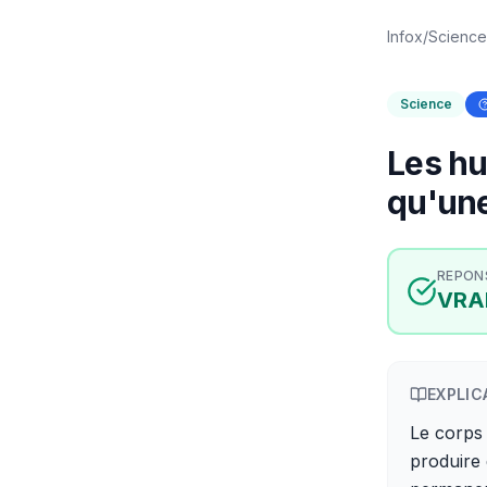
Infox
/
Science
Science
Les hu
qu'une
REPON
VRA
EXPLIC
Le corps
produire 