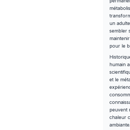
permanenc
métabolis
transfor
un adulte
sembler s
maintenir
pour le 
Historiqu
humain a 
scientifi
et le mét
expérien
consomme 
connaiss
peuvent 
chaleur c
ambiante