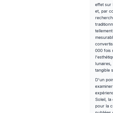
effet sur
et, par c
recherche
tradition
tellement
mesurable
convertis
000 fois 
l'esthéti
lunaires,
tangible 
D'un poin
examiner 
expérien
Soleil, l
pour la c
publiées 