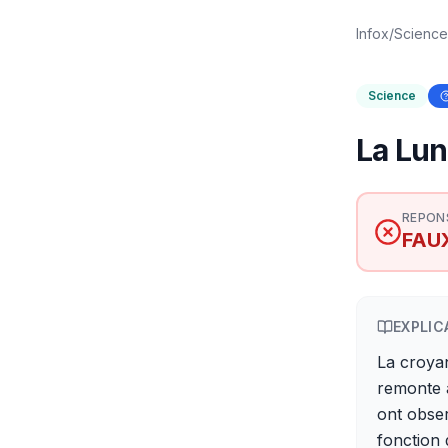
Infox
/
Science
Science
La Lun
REPON
FAU
EXPLIC
La croyan
remonte à
ont obser
fonction 