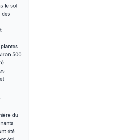
s le sol
, des
t
 plantes
nviron 500
ré
ses
et
r
mière du
inants
ont été
ont été