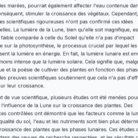
 les marées, pourrait également affecter l'eau contenue dan
onséquent, stimuler la croissance des végétaux. Cependant
s scientifiques rigoureuses n'ont pas confirmé ces idées
nelles. La lumière de la Lune, bien qu'elle soit magnifique, es
 faible comparée à celle du Soleil qu'elle n'a pas d'impact
 sur la photosynthèse, le processus crucial par lequel les
sent la lumière en énergie. En fait, la lumière lunaire est e
moins intense que la lumière solaire. Cela signifie que, malg
que et la poésie de cultiver des plantes en fonction des pha
 les preuves scientifiques soutiennent que cela n'a pas d'eff
sur leur croissance.
t de vue scientifique, plusieurs études ont été menées pou
l'influence de la Lune sur la croissance des plantes. Des
ces contrôlées ont démontré que les facteurs comme la lu
a qualité du sol, l'eau et les nutriments sont bien plus déterm
roissance des plantes que les phases lunaires. Ces études 
dans des revues de recherche respectées, et les résultats 