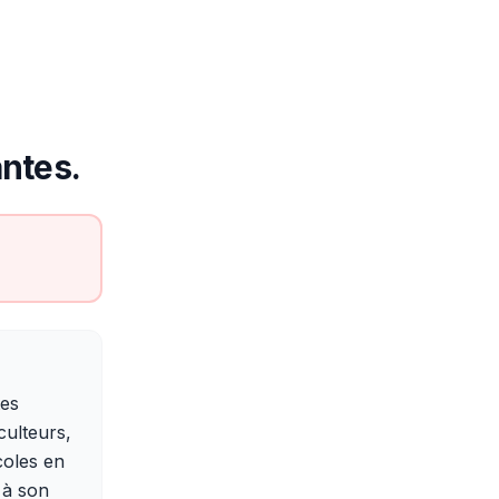
antes.
tes
culteurs,
coles en
e à son