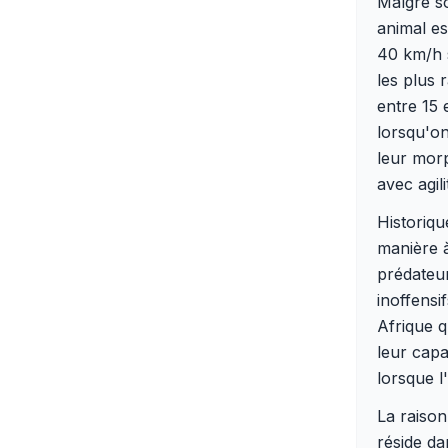
Malgré so
animal es
40 km/h s
les plus 
entre 15 
lorsqu'o
leur morp
avec agil
Historiq
manière à
prédateu
inoffensi
Afrique q
leur capa
lorsque l
La raison
réside da