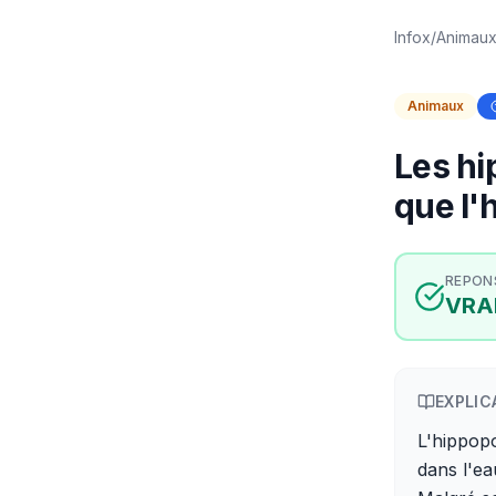
Infox
/
Animau
Animaux
Les hi
que l'
REPON
VRA
EXPLIC
L'hippop
dans l'ea