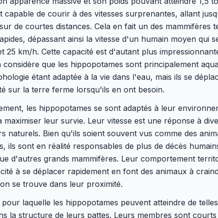
n apparence massive et son poids pouvant atteindre 1,5 t
t capable de courir à des vitesses surprenantes, allant jus
ur de courtes distances. Cela en fait un des mammifères t
rapides, dépassant ainsi la vitesse d'un humain moyen qui se
et 25 km/h. Cette capacité est d'autant plus impressionnant
n considère que les hippopotames sont principalement aqua
hologie étant adaptée à la vie dans l'eau, mais ils se dépla
ité sur la terre ferme lorsqu'ils en ont besoin.
uement, les hippopotames se sont adaptés à leur environn
 maximiser leur survie. Leur vitesse est une réponse à div
rs naturels. Bien qu'ils soient souvent vus comme des ani
fs, ils sont en réalité responsables de plus de décès humain
ue d'autres grands mammifères. Leur comportement territor
cité à se déplacer rapidement en font des animaux à crain
'on se trouve dans leur proximité.
 pour laquelle les hippopotames peuvent atteindre de telles
ns la structure de leurs pattes. Leurs membres sont courts