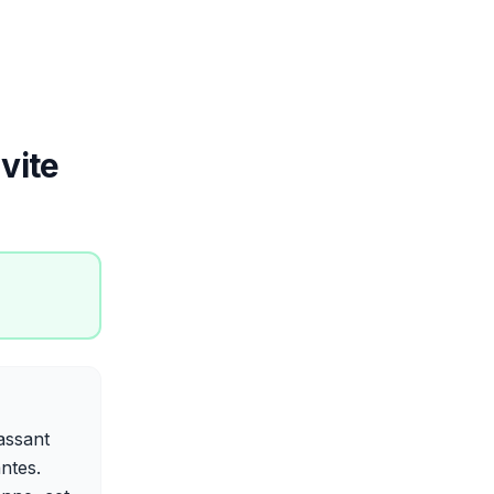
vite
assant
ntes.