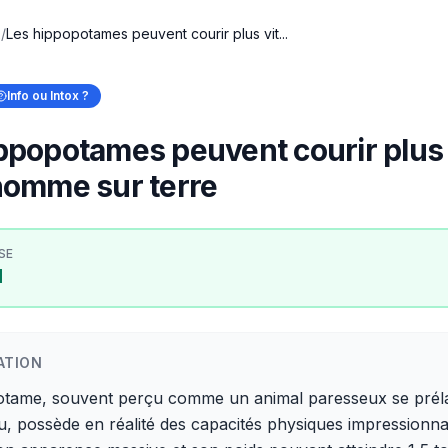
x
/
Les hippopotames peuvent courir plus vit...
Info ou Intox ?
ppopotames peuvent courir plus 
homme sur terre
SE
I
ATION
otame, souvent perçu comme un animal paresseux se prél
u, possède en réalité des capacités physiques impressionna