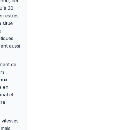
onne, cet
qu'à 30-
errestres
 situe
e
tiques,
cent aussi
ement de
ers
maux
s en
ial et
dre
 vitesses
 mais