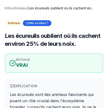
Infox
/
Animaux
/
Les écureuils oublient où ils cachent en...
Animaux
Info ou Intox ?
Les écureuils oublient où ils cachent
environ 25% de leurs noix.
REPONSE
VRAI
EXPLICATION
Les écureuils sont des animaux fascinants qui
jouent un rôle crucial dans l'écosystème
forestier. Lorsqu'ils cachent leurs noix, ils ne le