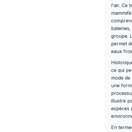
l'air. Ce
mammifère
comprend
baleines,
groupe. L
permet d
eaux froi
Historiqu
ce qui pe
mode de 
une form
processus
illustre 
espèces p
environn
En termes