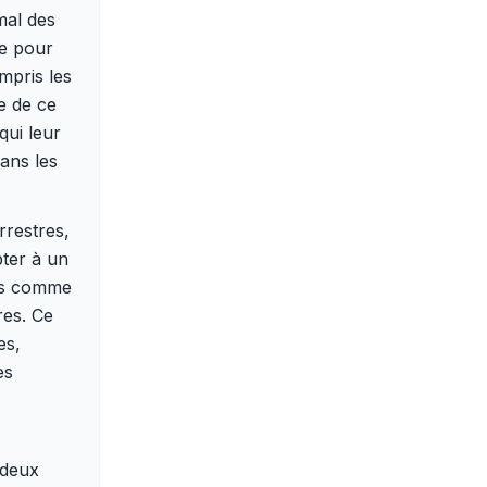
imal des
le pour
mpris les
ve de ce
qui leur
ans les
rrestres,
pter à un
ues comme
es. Ce
es,
es
 deux