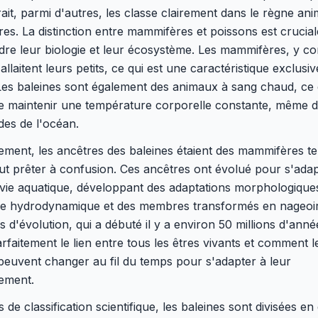
 trait, parmi d'autres, les classe clairement dans le règne an
s. La distinction entre mammifères et poissons est crucia
re leur biologie et leur écosystème. Les mammifères, y co
 allaitent leurs petits, ce qui est une caractéristique exclusi
es baleines sont également des animaux à sang chaud, ce 
e maintenir une température corporelle constante, même d
des de l'océan.
ement, les ancêtres des baleines étaient des mammifères te
ut prêter à confusion. Ces ancêtres ont évolué pour s'ada
vie aquatique, développant des adaptations morphologiq
e hydrodynamique et des membres transformés en nageoir
 d'évolution, qui a débuté il y a environ 50 millions d'anné
parfaitement le lien entre tous les êtres vivants et comment l
euvent changer au fil du temps pour s'adapter à leur
ement.
 de classification scientifique, les baleines sont divisées en