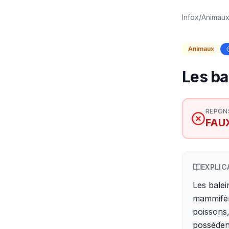
Infox
/
Animau
Animaux
Les ba
REPON
FAU
EXPLIC
Les bale
mammifèr
poissons,
possèden