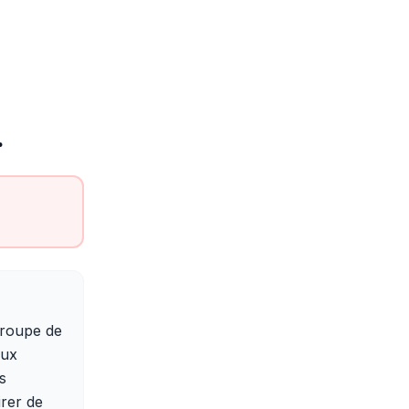
.
groupe de
aux
s
rer de