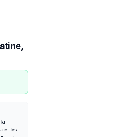
atine,
 la
ux, les