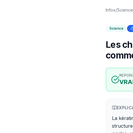
Infox
/
Science
Science
Les ch
comme
REPON
VRA
EXPLIC
La kérati
structur