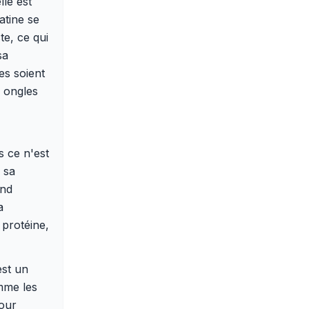
lle est
atine se
te, ce qui
sa
es soient
s ongles
s ce n'est
 sa
and
a
 protéine,
est un
omme les
pour