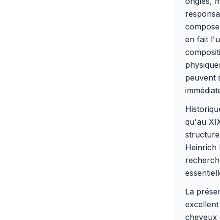
ongles, m
responsab
compose d
en fait l
compositi
physiques
peuvent 
immédiat
Historiqu
qu'au XI
structure
Heinrich 
recherche
essentiel
La présen
excellent
cheveux e