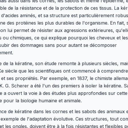
ais aussi dans les cornes, les sabots et même l'épiderme, e
le de la résistance et de la protection de ces tissus. La kér
'acides aminés, et sa structure est particulièrement robus
'une des protéines les plus durables de l'organisme. En fait, 
on lui permet de résister aux agressions extérieures, qu'ell
 ou chimiques, ce qui explique pourquoi les cheveux et le
subir des dommages sans pour autant se décomposer
ement.
e de la kératine, son étude remonte à plusieurs siècles, mai
Xe siècle que les scientifiques ont commencé à comprendre
 et ses propriétés. Par exemple, en 1837, le chimiste allem
K. G. Scherer a été l'un des premiers à isoler la kératine. S
 a ouvert la voie à des études plus approfondies sur cette
le pour la biologie humaine et animale.
ce de kératine dans les cornes et les sabots des animaux 
 exemple de l'adaptation évolutive. Ces structures, tout c
t les ongles, doivent être à la fois résistantes et flexibles 