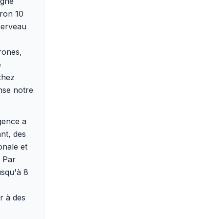
igne
iron 10
cerveau
rones,
e
 chez
nse notre
igence a
ant, des
onale et
. Par
usqu'à 8
r à des