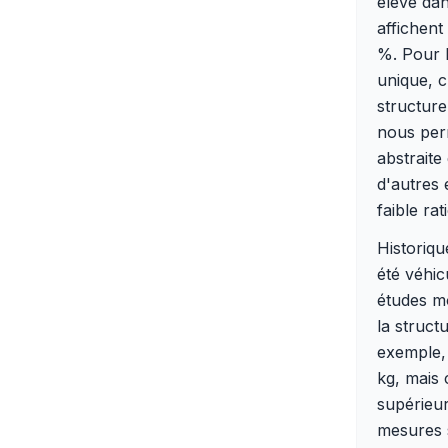
élevé da
affichent
%. Pour l
unique, c
structure
nous perm
abstraite
d'autres 
faible ra
Historiqu
été véhic
études mo
la struct
exemple, 
kg, mais 
supérieur
mesures s