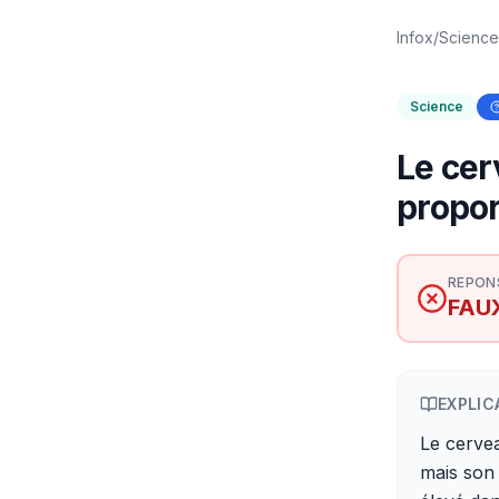
Infox
/
Science
Science
Le cer
propor
REPON
FAU
EXPLIC
Le cerve
mais son 