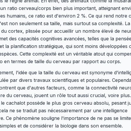
ns le règne animal. En effet, des animaux comme la musara
 un ratio cerveau/corps bien plus important, atteignant env
es humains, ce ratio est d'environ 2 %. Ce qui rend notre 
'est non seulement sa taille, mais surtout sa complexité. La
 du cortex, plissée pour accueillir un nombre élevé de neu
et des capacités cognitives avancées, telles que la pensé
 et la planification stratégique, qui sont moins développées
espèces. Cette complexité est un véritable atout qui compe
tio en termes de taille du cerveau par rapport au corps.
ement, l'idée que la taille du cerveau est synonyme d'intell
ulée par divers travaux scientifiques et populaires. Cepend
ntrent que d'autres facteurs, comme la connectivité neur
ure du cerveau, jouent un rôle tout aussi crucial, voire plus
le cachalot possède le plus gros cerveau absolu, pesant j
cela ne se traduit pas nécessairement par une intelligence
e. Ce phénomène souligne l'importance de ne pas se limite
imples et de considérer la biologie dans son ensemble.