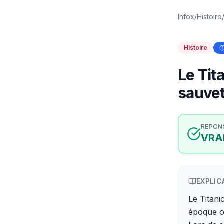
Infox
/
Histoire
Histoire
Le Tit
sauvet
REPON
VRA
EXPLIC
Le Titani
époque où