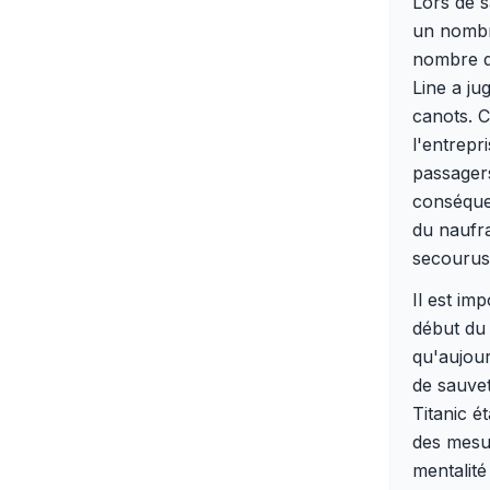
Lors de s
un nombr
nombre de
Line a ju
canots. C
l'entrepr
passagers
conséquen
du naufr
secourus
Il est im
début du 
qu'aujour
de sauve
Titanic é
des mesur
mentalité