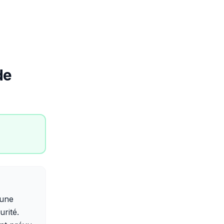
de
 une
urité.