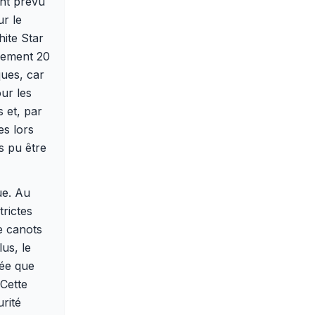
ent prévu
r le
hite Star
ulement 20
ques, car
our les
s et, par
es lors
s pu être
ue. Au
trictes
e canots
us, le
dée que
 Cette
rité