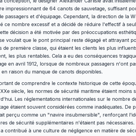
a conception, le designer Alexander Carlisle avait initialem
e impressionnant de 64 canots de sauvetage, suffisant pou
 passagers et d'équipage. Cependant, la direction de la W
gé ce nombre excessif et a décidé de réduire l'effectif à se
ette décision a été motivée par des préoccupations esthéti
ise voulait que le pont principal reste dégagé et attrayant p
 de première classe, qui étaient les clients les plus influent
t, les plus rentables. Cela a eu des conséquences tragiqu
age en avril 1912, lorsque de nombreux passagers n'ont pa
 en raison du manque de canots disponibles.
portant de comprendre le contexte historique de cette époq
XXe siècle, les normes de sécurité maritime étaient moins s
d'hui. Les réglementations internationales sur le nombre d
tage étaient souvent considérées comme inadéquates. De pl
tait perçu comme un "navire insubmersible", renforçant l'i
es de sécurité supplémentaires n'étaient pas nécessaires.
 a contribué à une culture de négligence en matière de sécu