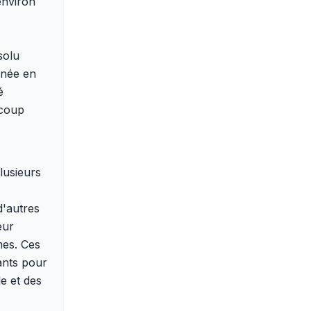
environ
solu
enée en
é
ucoup
plusieurs
d'autres
eur
mes. Ces
sants pour
e et des