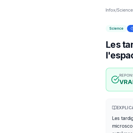
Infox
/
Science
Science
Les ta
l'espa
REPON
VRA
EXPLIC
Les tardi
microscop