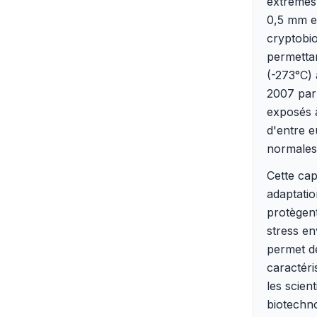
extrêmes,
0,5 mm et
cryptobi
permettan
(-273°C)
2007 par
exposés à
d'entre e
normales,
Cette cap
adaptatio
protègent
stress en
permet d
caractéri
les scien
biotechno