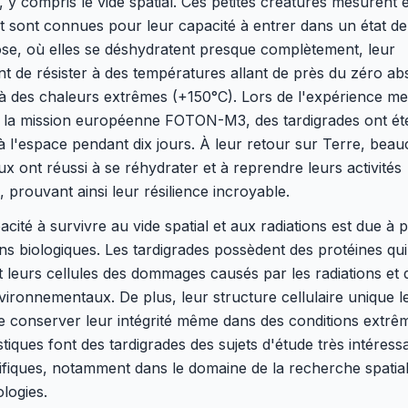
 y compris le vide spatial. Ces petites créatures mesurent 
 sont connues pour leur capacité à entrer dans un état de
ose, où elles se déshydratent presque complètement, leur
t de résister à des températures allant de près du zéro ab
 à des chaleurs extrêmes (+150°C). Lors de l'expérience m
 la mission européenne FOTON-M3, des tardigrades ont ét
 l'espace pendant dix jours. À leur retour sur Terre, bea
ux ont réussi à se réhydrater et à reprendre leurs activités
 prouvant ainsi leur résilience incroyable.
acité à survivre au vide spatial et aux radiations est due à 
ns biologiques. Les tardigrades possèdent des protéines qui
 leurs cellules des dommages causés par les radiations et 
vironnementaux. De plus, leur structure cellulaire unique l
e conserver leur intégrité même dans des conditions extrê
stiques font des tardigrades des sujets d'étude très intéres
tifiques, notamment dans le domaine de la recherche spatial
logies.