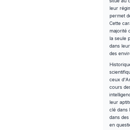
situé au 
leur régi
permet d
Cette car
majorité 
la seule 
dans leur
des envir
Historiq
scientifi
ceux d'Ar
cours des
intellige
leur apti
clé dans 
dans des 
en quest