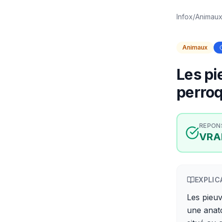
Infox
/
Animau
Animaux
Les pi
perro
REPON
VRA
EXPLIC
Les pieu
une anato