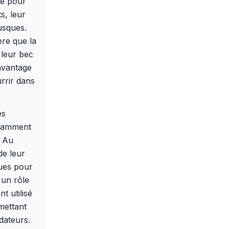
le pour
s, leur
usques.
ère que la
 leur bec
 avantage
urrir dans
es
notamment
. Au
de leur
nues pour
 un rôle
t utilisé
mettant
dateurs.