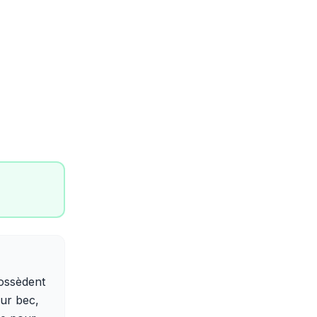
possèdent
eur bec,