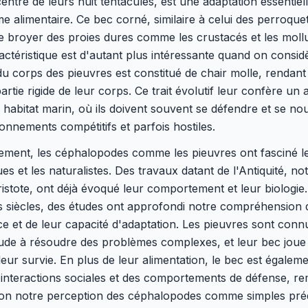
centre de leurs huit tentacules, est une adaptation essentiel
me alimentaire. Ce bec corné, similaire à celui des perroquet
e broyer des proies dures comme les crustacés et les moll
actéristique est d'autant plus intéressante quand on consid
du corps des pieuvres est constitué de chair molle, rendant
partie rigide de leur corps. Ce trait évolutif leur confère un
 habitat marin, où ils doivent souvent se défendre et se no
onnements compétitifs et parfois hostiles.
uement, les céphalopodes comme les pieuvres ont fasciné l
ques et les naturalistes. Des travaux datant de l'Antiquité, 
istote, ont déjà évoqué leur comportement et leur biologie
 siècles, des études ont approfondi notre compréhension 
nce et de leur capacité d'adaptation. Les pieuvres sont con
tude à résoudre des problèmes complexes, et leur bec joue
leur survie. En plus de leur alimentation, le bec est égalemen
interactions sociales et des comportements de défense, re
ion notre perception des céphalopodes comme simples pré