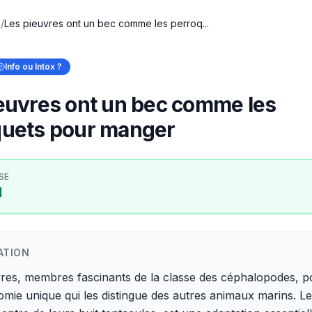
x
/
Les pieuvres ont un bec comme les perroq...
Info ou Intox ?
euvres ont un bec comme les
quets pour manger
SE
I
ATION
vres, membres fascinants de la classe des céphalopodes, 
mie unique qui les distingue des autres animaux marins. L