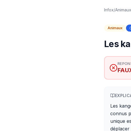
Infox
/
Animau
Animaux
Les ka
REPON
FAU
EXPLIC
Les kango
connus po
unique es
déplacer