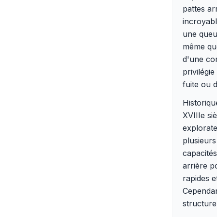
pattes ar
incroyabl
une queue
même que
d'une co
privilégi
fuite ou 
Historiq
XVIIIe si
explorate
plusieurs
capacités
arrière p
rapides e
Cependant
structure