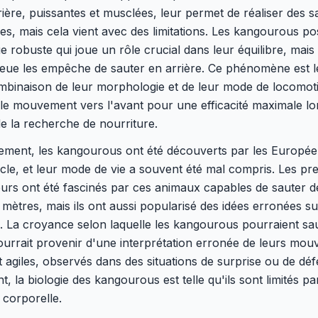
rière, puissantes et musclées, leur permet de réaliser des s
es, mais cela vient avec des limitations. Les kangourous p
 robuste qui joue un rôle crucial dans leur équilibre, mais 
ue les empêche de sauter en arrière. Ce phénomène est le
mbinaison de leur morphologie et de leur mode de locomoti
e le mouvement vers l'avant pour une efficacité maximale lo
de la recherche de nourriture.
uement, les kangourous ont été découverts par les Europé
ècle, et leur mode de vie a souvent été mal compris. Les pr
urs ont été fascinés par ces animaux capables de sauter d
 mètres, mais ils ont aussi popularisé des idées erronées su
. La croyance selon laquelle les kangourous pourraient sa
ourrait provenir d'une interprétation erronée de leurs mo
t agiles, observés dans des situations de surprise ou de déf
, la biologie des kangourous est telle qu'ils sont limités pa
 corporelle.