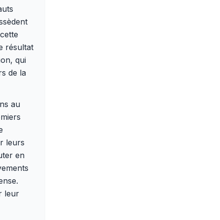
auts
ossèdent
cette
 résultat
on, qui
rs de la
ens au
emiers
e
r leurs
uter en
uvements
ense.
r leur