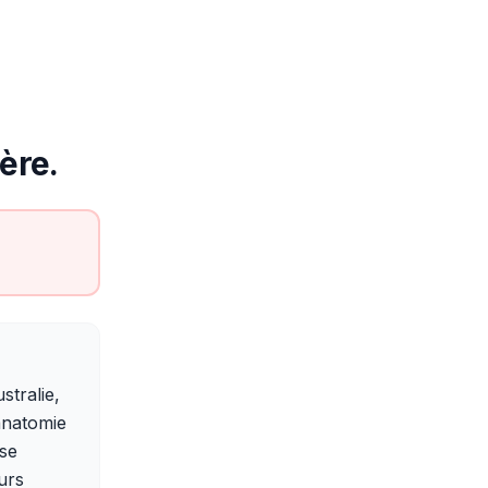
ère.
tralie,
anatomie
 se
urs