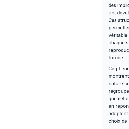
des impli
ont déve
Ces struc
permetten
véritable
chaque s
reproduct
forcée.
Ce phéno
montrent 
nature co
regroupen
qui met e
en répons
adoptent
choix de 