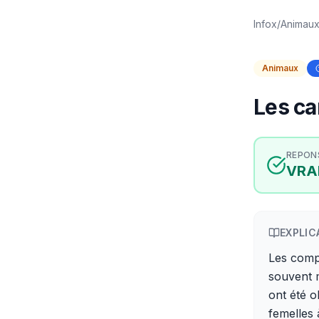
Infox
/
Animau
Animaux
Les ca
REPON
VRA
EXPLIC
Les comp
souvent 
ont été o
femelles 