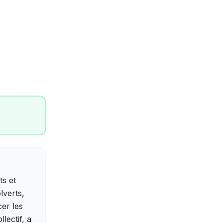
ts et
lverts,
er les
lectif, a