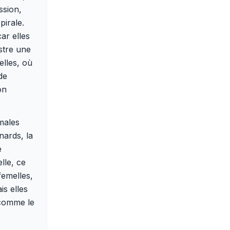
ssion,
irale.
ar elles
stre une
elles, où
de
on
males
nards, la
e
lle, ce
femelles,
s elles
 comme le