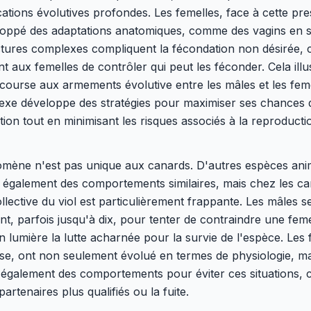
cations évolutives profondes. Les femelles, face à cette pre
loppé des adaptations anatomiques, comme des vagins en sp
tures complexes compliquent la fécondation non désirée, c
t aux femelles de contrôler qui peut les féconder. Cela illu
 course aux armements évolutive entre les mâles et les fem
exe développe des stratégies pour maximiser ses chances 
ion tout en minimisant les risques associés à la reproducti
mène n'est pas unique aux canards. D'autres espèces ani
également des comportements similaires, mais chez les ca
llective du viol est particulièrement frappante. Les mâles s
t, parfois jusqu'à dix, pour tenter de contraindre une feme
n lumière la lutte acharnée pour la survie de l'espèce. Les 
e, ont non seulement évolué en termes de physiologie, mai
 également des comportements pour éviter ces situations,
partenaires plus qualifiés ou la fuite.