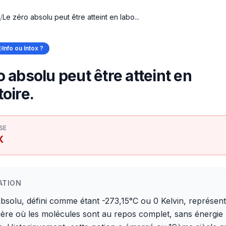
/
Le zéro absolu peut être atteint en labo...
Info ou Intox ?
o absolu peut être atteint en
toire.
SE
X
ATION
bsolu, défini comme étant -273,15°C ou 0 Kelvin, représente
ière où les molécules sont au repos complet, sans énergie