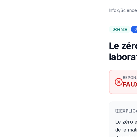
Infox
/
Science
Science
Le zér
labora
REPON
FAU
EXPLIC
Le zéro a
de la mat