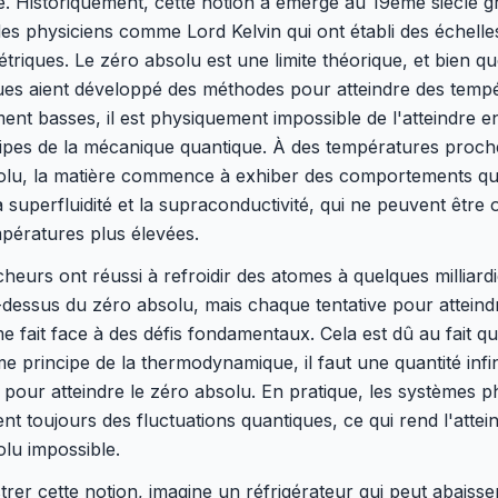
. Historiquement, cette notion a émergé au 19ème siècle 
es physiciens comme Lord Kelvin qui ont établi des échelle
riques. Le zéro absolu est une limite théorique, et bien qu
ques aient développé des méthodes pour atteindre des temp
nt basses, il est physiquement impossible de l'atteindre e
cipes de la mécanique quantique. À des températures proch
olu, la matière commence à exhiber des comportements qu
superfluidité et la supraconductivité, qui ne peuvent être
pératures plus élevées.
heurs ont réussi à refroidir des atomes à quelques milliar
dessus du zéro absolu, mais chaque tentative pour atteind
ime fait face à des défis fondamentaux. Cela est dû au fait q
ème principe de la thermodynamique, il faut une quantité infi
 pour atteindre le zéro absolu. En pratique, les systèmes p
nt toujours des fluctuations quantiques, ce qui rend l'attei
lu impossible.
strer cette notion, imagine un réfrigérateur qui peut abaisse