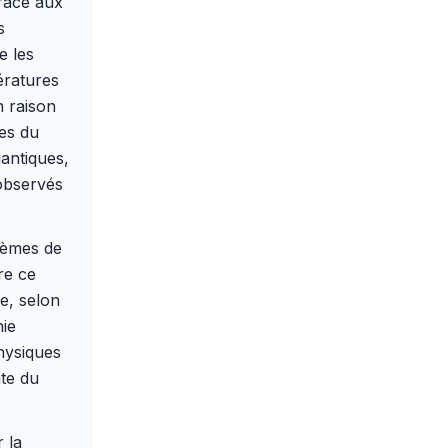
grâce aux
s
e les
ératures
n raison
es du
antiques,
 observés
dièmes de
re ce
ue, selon
nie
hysiques
nte du
r la