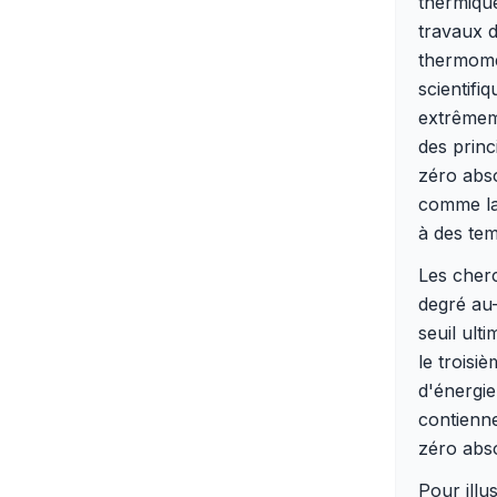
thermique
travaux d
thermomét
scientifi
extrêmeme
des prin
zéro abs
comme la 
à des tem
Les cherc
degré au-
seuil ult
le troisi
d'énergie
contienne
zéro abso
Pour illu