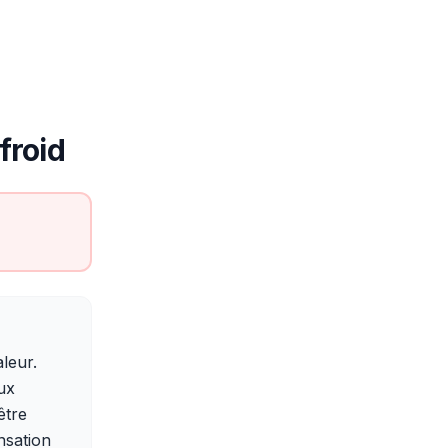
 froid
leur.
lux
être
nsation