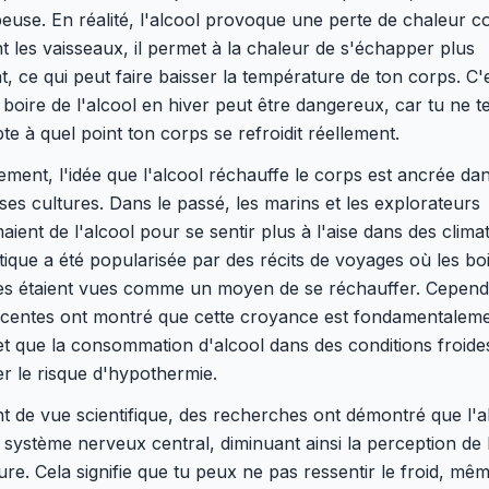
euse. En réalité, l'alcool provoque une perte de chaleur co
nt les vaisseaux, il permet à la chaleur de s'échapper plus
t, ce qui peut faire baisser la température de ton corps. C'
boire de l'alcool en hiver peut être dangereux, car tu ne t
e à quel point ton corps se refroidit réellement.
ement, l'idée que l'alcool réchauffe le corps est ancrée da
s cultures. Dans le passé, les marins et les explorateurs
ent de l'alcool pour se sentir plus à l'aise dans des climat
tique a été popularisée par des récits de voyages où les bo
ées étaient vues comme un moyen de se réchauffer. Cepend
écentes ont montré que cette croyance est fondamentalem
t que la consommation d'alcool dans des conditions froide
r le risque d'hypothermie.
t de vue scientifique, des recherches ont démontré que l'a
e système nerveux central, diminuant ainsi la perception de 
re. Cela signifie que tu peux ne pas ressentir le froid, mêm