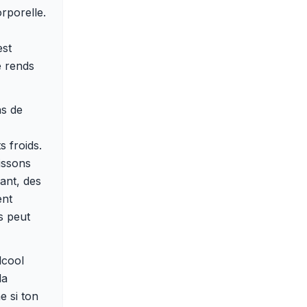
rporelle.
est
e rends
ns de
s froids.
issons
ant, des
ent
s peut
lcool
la
e si ton