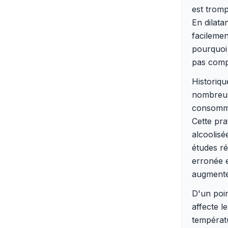
est tromp
En dilata
facilemen
pourquoi 
pas compt
Historiqu
nombreuse
consommai
Cette pra
alcoolis
études r
erronée e
augmente
D'un poin
affecte l
températu