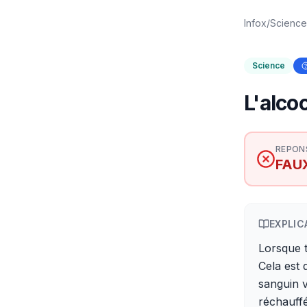
Infox
/
Science
Science
L'alcoo
REPON
FAU
EXPLIC
Lorsque t
Cela est 
sanguin 
réchauffé