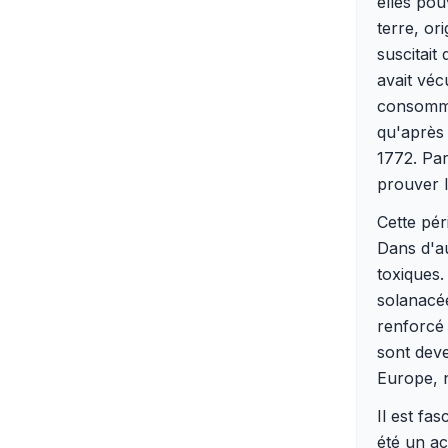
elles pou
terre, or
suscitait
avait vé
consommat
qu'après 
1772. Pa
prouver l
Cette pér
Dans d'au
toxiques.
solanacée
renforcé 
sont deve
Europe, 
Il est fa
été un ac