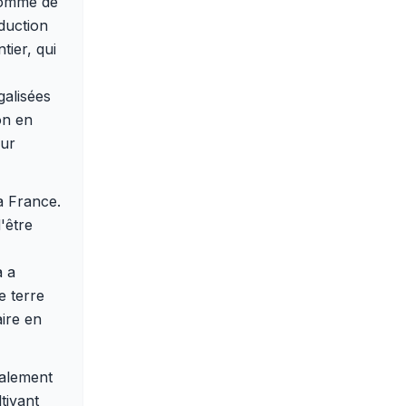
 pomme de
duction
tier, qui
galisées
on en
our
a France.
'être
a a
e terre
aire en
galement
tivant