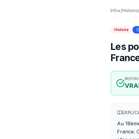
Infox
/
Histoire
Histoire
Les po
France
REPON
VRA
EXPLIC
Au 18ème
France. 