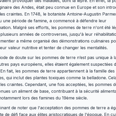
vaient provoquer des maladies, dont la lèpre. En effet, la
iginaire des Andes, était peu connue en Europe et son intro
 des craintes. En 1748, le botaniste Antoine-Augustin Parmen
cu une période de famine, a commencé à défendre leur
ion. Malgré ses efforts, les pommes de terre n'ont été lé
plusieurs années de controverses, jusqu'à leur réhabilitati
rmentier a même organisé des démonstrations culinaires p
eur valeur nutritive et tenter de changer les mentalités.
iode de doute sur les pommes de terre n’est pas unique à l
tres pays européens, elles étaient également suspectées d
 En fait, les pommes de terre appartiennent à la famille des
s, qui inclut des plantes toxiques comme la belladone. Cel
les craintes. Cependant, une fois acceptées, les pommes d
nues un aliment de base, contribuant à la sécurité aliment
notamment lors des famines du 19ème siècle.
scinant de noter que l'acceptation des pommes de terre a é
te de défi face aux élites aristocratiques de l'époque. En cul