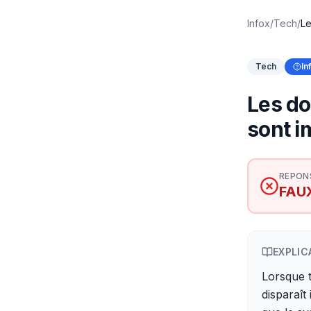
Infox
/
Tech
/
Le
Tech
In
Les do
sont i
REPON
FAU
EXPLIC
Lorsque t
disparaît