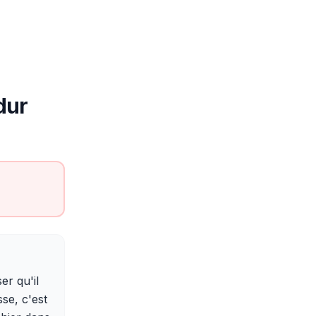
dur
er qu'il
sse, c'est