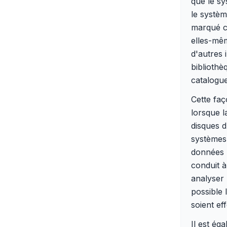
que le sy
le systèm
marqué c
elles-mêm
d'autres 
bibliothèq
catalogue
Cette faç
lorsque l
disques d
systèmes 
données 
conduit à
analyser 
possible 
soient ef
Il est ég