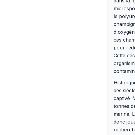
dans la l
microspo
le polyur
champign
d'oxygène
ces champ
pour rédu
Cette déc
organisme
contamin
Historiq
des siècl
captivé l
tonnes de
marine. 
donc joue
recherche