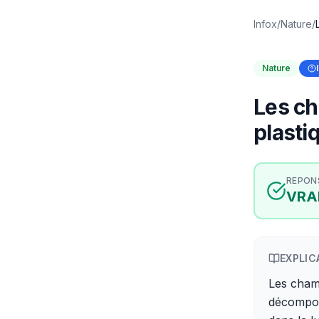
Infox
/
Nature
/
Nature
Les c
plasti
REPON
VRA
EXPLIC
Les cham
décompos