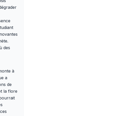
psis
 dégrader
sence
tudiant
nnovantes
nète.
ù des
monte à
ue a
ons de
 la flore
pourrait
es
èces