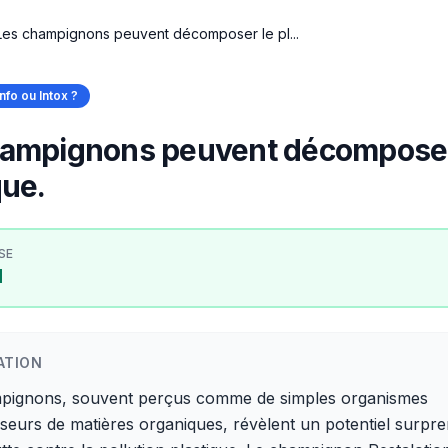
Les champignons peuvent décomposer le pl...
Info ou Intox ?
hampignons peuvent décomposer
que.
SE
I
ATION
pignons, souvent perçus comme de simples organismes
eurs de matières organiques, révèlent un potentiel surpr