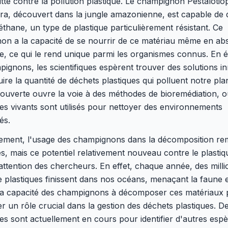
utte contre la pollution plastique. Le champignon Pestalotio
ra, découvert dans la jungle amazonienne, est capable de
éthane, un type de plastique particulièrement résistant. Ce
on a la capacité de se nourrir de ce matériau même en ab
, ce qui le rend unique parmi les organismes connus. En é
ignons, les scientifiques espèrent trouver des solutions i
ire la quantité de déchets plastiques qui polluent notre pla
ouverte ouvre la voie à des méthodes de bioremédiation, o
s vivants sont utilisés pour nettoyer des environnements
és.
uement, l'usage des champignons dans la décomposition re
es, mais ce potentiel relativement nouveau contre le plastiq
'attention des chercheurs. En effet, chaque année, des milli
 plastiques finissent dans nos océans, menaçant la faune et
La capacité des champignons à décomposer ces matériaux 
r un rôle crucial dans la gestion des déchets plastiques. D
s sont actuellement en cours pour identifier d'autres esp