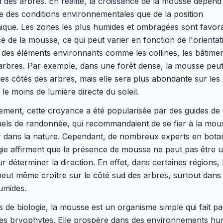
 des arbres. En réalité, la croissance de la mousse dépend
 des conditions environnementales que de la position
ique. Les zones les plus humides et ombragées sont favora
e de la mousse, ce qui peut varier en fonction de l'orientat
 des éléments environnants comme les collines, les bâtime
arbres. Par exemple, dans une forêt dense, la mousse peut
les côtés des arbres, mais elle sera plus abondante sur les 
 le moins de lumière directe du soleil.
ement, cette croyance a été popularisée par des guides de 
els de randonnée, qui recommandaient de se fier à la mou
r dans la nature. Cependant, de nombreux experts en bota
ie affirment que la présence de mousse ne peut pas être u
ur déterminer la direction. En effet, dans certaines régions, 
ut même croître sur le côté sud des arbres, surtout dans 
umides.
 de biologie, la mousse est un organisme simple qui fait pa
es bryophytes. Elle prospère dans des environnements hu