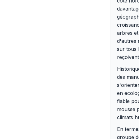
côté nord
davantage
géograph
croissanc
arbres et
d'autres 
sur tous 
reçoivent
Historiqu
des manu
s'oriente
en écolog
fiable po
mousse pe
climats h
En termes
groupe d