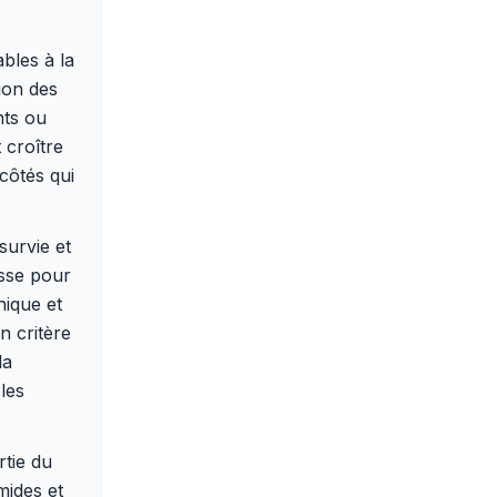
bles à la
ion des
nts ou
 croître
côtés qui
survie et
sse pour
nique et
n critère
la
les
rtie du
mides et