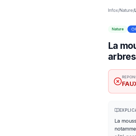
Infox
/
Nature
/
Nature
La mou
arbres
REPON
FAU
EXPLIC
La mouss
notamment