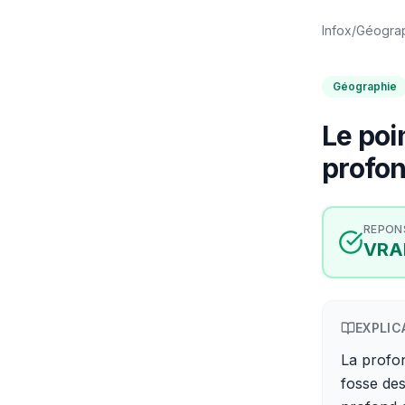
Infox
/
Géogra
Géographie
Le poi
profon
REPON
VRA
EXPLIC
La profon
fosse des