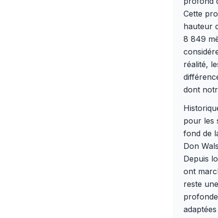
profond d
Cette pro
hauteur d
8 849 mè
considér
réalité, 
différenc
dont notr
Historiqu
pour les 
fond de l
Don Walsh
Depuis lo
ont march
reste une
profonde
adaptées 