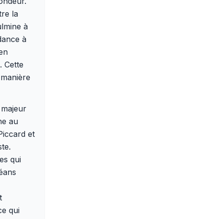
ondeur.
re la
ulmine à
dance à
 en
. Cette
a manière
 majeur
ne au
Piccard et
te.
es qui
céans
t
ce qui