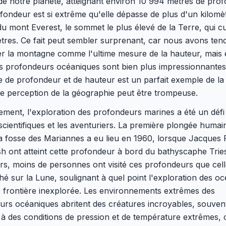
e notre planète, atteignant environ 10 994 mètres de prof
fondeur est si extrême qu'elle dépasse de plus d'un kilomèt
u mont Everest, le sommet le plus élevé de la Terre, qui c
tres. Ce fait peut sembler surprenant, car nous avons ten
er la montagne comme l'ultime mesure de la hauteur, mais
les profondeurs océaniques sont bien plus impressionnantes
e de profondeur et de hauteur est un parfait exemple de l
e perception de la géographie peut être trompeuse.
ement, l'exploration des profondeurs marines a été un défi
scientifiques et les aventuriers. La première plongée humai
a fosse des Mariannes a eu lieu en 1960, lorsque Jacques 
 ont atteint cette profondeur à bord du bathyscaphe Tries
rs, moins de personnes ont visité ces profondeurs que cell
é sur la Lune, soulignant à quel point l'exploration des o
 frontière inexplorée. Les environnements extrêmes des
urs océaniques abritent des créatures incroyables, souven
à des conditions de pression et de température extrêmes, 