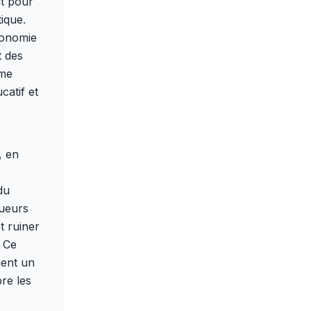
it pour
tique.
conomie
t des
ème
atif et
, en
du
oueurs
t ruiner
. Ce
ment un
bre les