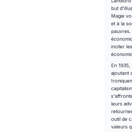
Landlord'
but d'ill
Magie vo
et à la s
pauvres. 
économiqu
inciter l
économiq
En 1935, 
ajoutant 
Ironiquem
capitalis
s'affront
leurs adv
retourne
outil de 
valeurs q