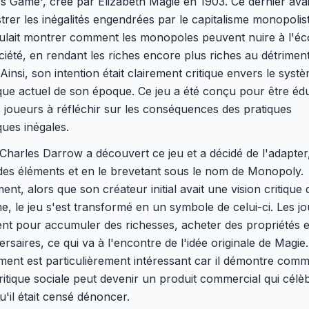
s Game', créé par Elizabeth Magie en 1903. Ce dernier ava
ustrer les inégalités engendrées par le capitalisme monopolis
ulait montrer comment les monopoles peuvent nuire à l'é
ociété, en rendant les riches encore plus riches au détrimen
Ainsi, son intention était clairement critique envers le syst
e actuel de son époque. Ce jeu a été conçu pour être éduc
es joueurs à réfléchir sur les conséquences des pratiques
ues inégales.
Charles Darrow a découvert ce jeu et a décidé de l'adapter
des éléments et en le brevetant sous le nom de Monopoly.
ent, alors que son créateur initial avait une vision critique 
me, le jeu s'est transformé en un symbole de celui-ci. Les j
ent pour accumuler des richesses, acheter des propriétés e
ersaires, ce qui va à l'encontre de l'idée originale de Magie
ment est particulièrement intéressant car il démontre com
critique sociale peut devenir un produit commercial qui célè
u'il était censé dénoncer.