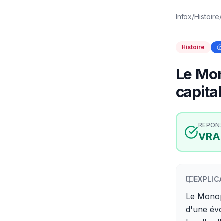
Infox
/
Histoire
Histoire
Le Mon
capita
REPON
VRA
EXPLIC
Le Monopo
d'une évo