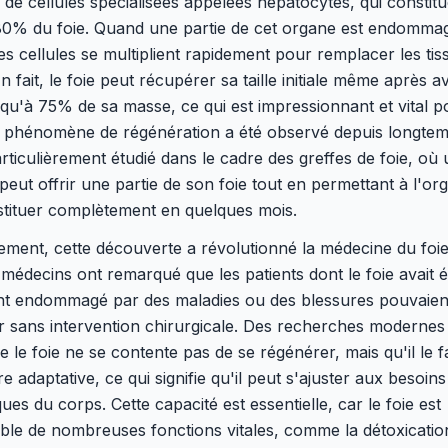
de cellules spécialisées appelées hépatocytes, qui constit
80% du foie. Quand une partie de cet organe est endomma
ces cellules se multiplient rapidement pour remplacer les tis
n fait, le foie peut récupérer sa taille initiale même après a
qu'à 75% de sa masse, ce qui est impressionnant et vital p
e phénomène de régénération a été observé depuis longtem
particulièrement étudié dans le cadre des greffes de foie, où
eut offrir une partie de son foie tout en permettant à l'or
stituer complètement en quelques mois.
ement, cette découverte a révolutionné la médecine du foie
médecins ont remarqué que les patients dont le foie avait é
t endommagé par des maladies ou des blessures pouvaient
ir sans intervention chirurgicale. Des recherches modernes
e le foie ne se contente pas de se régénérer, mais qu'il le fa
e adaptative, ce qui signifie qu'il peut s'ajuster aux besoins
ues du corps. Cette capacité est essentielle, car le foie est
le de nombreuses fonctions vitales, comme la détoxication