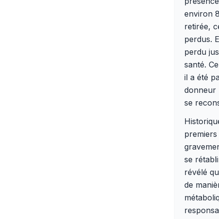
présence 
environ 
retirée, 
perdus. E
perdu jus
santé. C
il a été 
donneur p
se recon
Historiqu
premiers 
gravemen
se rétabl
révélé qu
de manièr
métaboliq
responsab