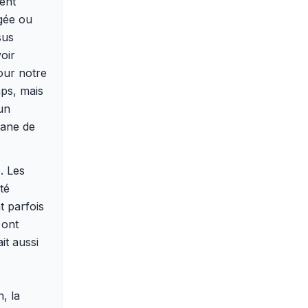
uent
gée ou
sus
voir
our notre
ps, mais
 un
gane de
. Les
té
 parfois
 ont
it aussi
, la