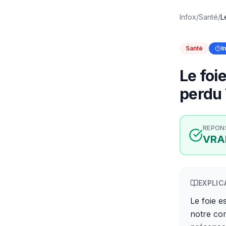
Infox
/
Santé
/
L
Santé
I
Le foi
perdu
REPON
VRA
EXPLIC
Le foie 
notre cor