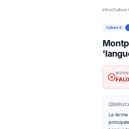
Infox
/
Culture
Culture G
Montpel
'langu
REPON
FAU
EXPLIC
Le terme 
principal