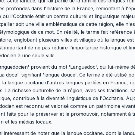
. Cette langue, qui fait partie de la famille des langues ro
es profondes dans l'histoire de la France, remontant à l'é
 où l'Occitanie était un centre culturel et linguistique majeu
ellier soit une ville emblématique de cette région, elle n'es
tymologique de ce mot. En réalité, le terme fait référence 
itoire, englobant plusieurs villes et villages où la langue est
 est important de ne pas réduire l'importance historique et lin
docien à une seule ville.
anguedocien' provient du mot 'Languedoc', qui lui-même dé
ngua doca', signifiant 'langue douce'. Ce terme a été utilisé p
r la langue occitane d'autres langues parlées en France, 
is. La richesse culturelle de la région, avec ses traditions, s
ique, contribue à la diversité linguistique de l'Occitanie. Auj
docien est reconnu et valorisé comme un patrimoine vivant
ont faits pour le préserver et le promouvoir, notamment à t
on et les médias locaux.
ssi intéressant de noter que la langue occitane, dont le lan