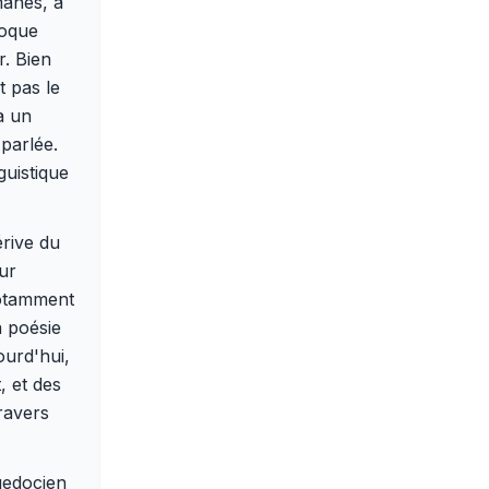
manes, a
poque
r. Bien
t pas le
à un
 parlée.
guistique
rive du
our
notamment
a poésie
ourd'hui,
, et des
ravers
guedocien