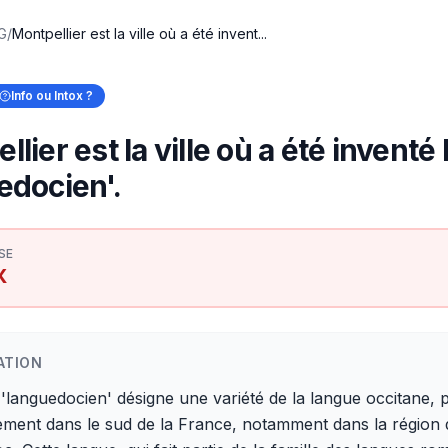
 G
/
Montpellier est la ville où a été invent...
Info ou Intox ?
lier est la ville où a été inventé
edocien'.
SE
X
ATION
'languedocien' désigne une variété de la langue occitane, 
ement dans le sud de la France, notamment dans la région