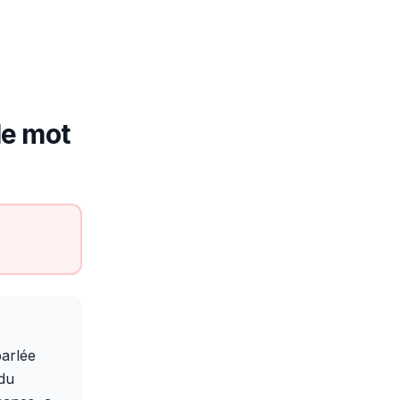
 le mot
parlée
 du