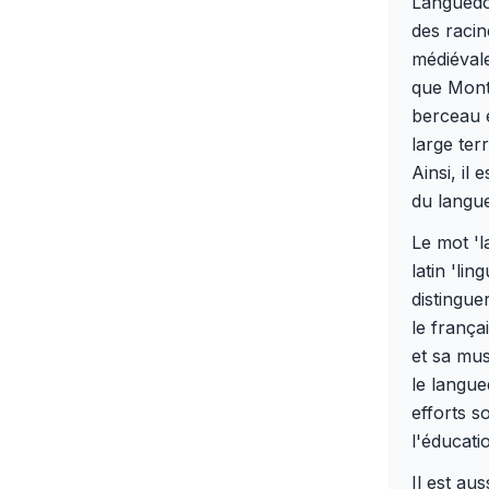
Languedoc
des racin
médiévale
que Montp
berceau é
large terr
Ainsi, il
du langue
Le mot 'l
latin 'li
distingue
le frança
et sa mus
le langue
efforts s
l'éducati
Il est au