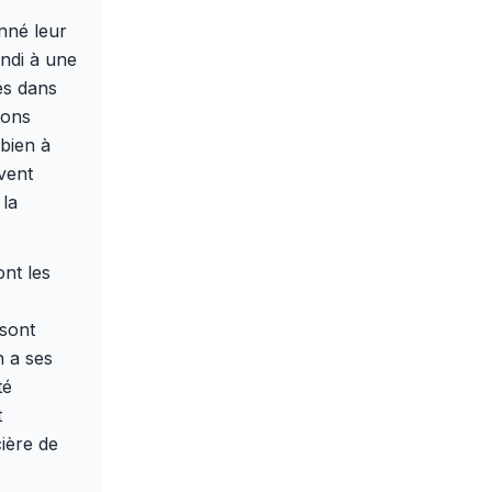
nné leur
andi à une
és dans
ions
bien à
uvent
 la
ont les
 sont
n a ses
té
t
ière de