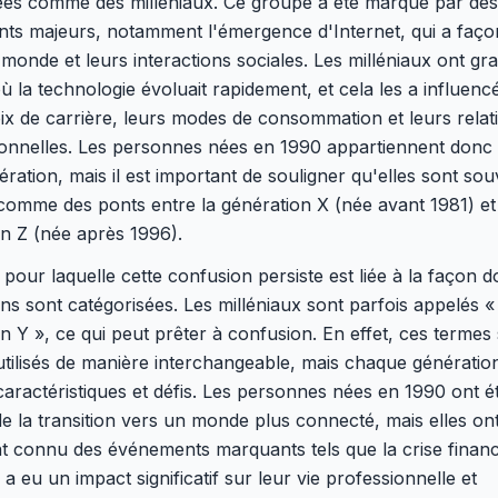
ées comme des milléniaux. Ce groupe a été marqué par des
ts majeurs, notamment l'émergence d'Internet, qui a faço
 monde et leurs interactions sociales. Les milléniaux ont gr
 la technologie évoluait rapidement, et cela les a influenc
ix de carrière, leurs modes de consommation et leurs relat
sonnelles. Les personnes nées en 1990 appartiennent donc 
ération, mais il est important de souligner qu'elles sont so
omme des ponts entre la génération X (née avant 1981) et
n Z (née après 1996).
 pour laquelle cette confusion persiste est liée à la façon d
ns sont catégorisées. Les milléniaux sont parfois appelés «
n Y », ce qui peut prêter à confusion. En effet, ces termes
tilisés de manière interchangeable, mais chaque génératio
aractéristiques et défis. Les personnes nées en 1990 ont é
e la transition vers un monde plus connecté, mais elles on
t connu des événements marquants tels que la crise financ
 a eu un impact significatif sur leur vie professionnelle et