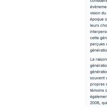
considér
événemen
vision du
époque où
leurs cho
interper
cette gén
perçues c
génératio
La raison
génératio
génératio
souvent u
propres c
témoins d
égalemen
2008, qui