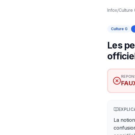
Infox
/
Culture
Culture G
Les pe
offici
REPON
FAU
EXPLIC
La notion
confusion