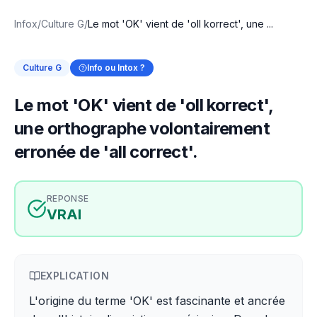
Infox
/
Culture G
/
Le mot 'OK' vient de 'oll korrect', une ...
Culture G
Info ou Intox ?
Le mot 'OK' vient de 'oll korrect',
une orthographe volontairement
erronée de 'all correct'.
REPONSE
VRAI
EXPLICATION
L'origine du terme 'OK' est fascinante et ancrée