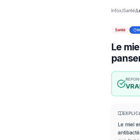
Infox
/
Santé
/
L
Santé
I
Le miel
panse
REPON
VRA
EXPLIC
Le miel e
antibacté