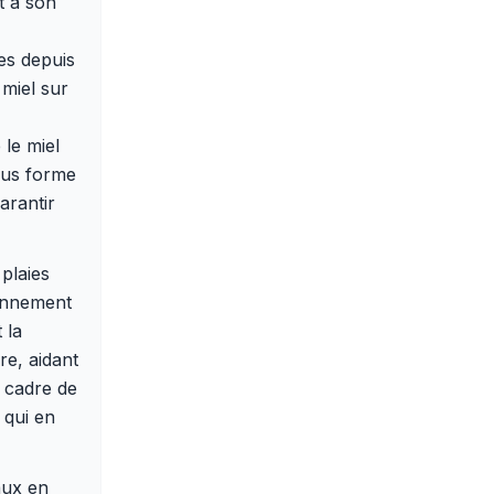
t à son
ies depuis
 miel sur
 le miel
ous forme
arantir
 plaies
ronnement
 la
re, aidant
e cadre de
 qui en
aux en