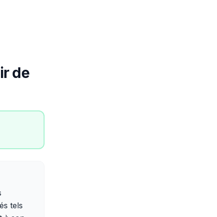
ir de
s
s tels