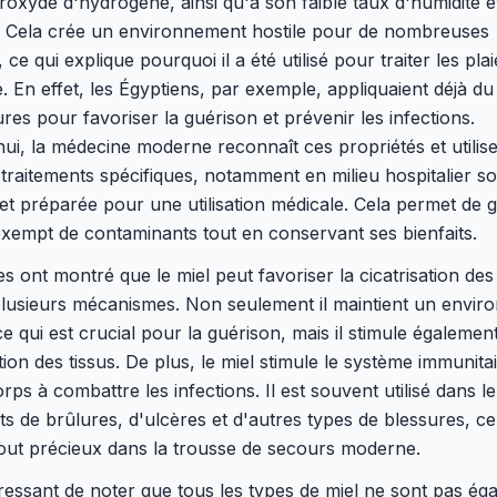
roxyde d'hydrogène, ainsi qu'à son faible taux d'humidité e
. Cela crée un environnement hostile pour de nombreuses
 ce qui explique pourquoi il a été utilisé pour traiter les pla
té. En effet, les Égyptiens, par exemple, appliquaient déjà du
ures pour favoriser la guérison et prévenir les infections.
ui, la médecine moderne reconnaît ces propriétés et utilise
traitements spécifiques, notamment en milieu hospitalier s
e et préparée pour une utilisation médicale. Cela permet de g
 exempt de contaminants tout en conservant ses bienfaits.
s ont montré que le miel peut favoriser la cicatrisation des
plusieurs mécanismes. Non seulement il maintient un envi
e qui est crucial pour la guérison, mais il stimule également
ion des tissus. De plus, le miel stimule le système immunitai
corps à combattre les infections. Il est souvent utilisé dans l
ts de brûlures, d'ulcères et d'autres types de blessures, ce
tout précieux dans la trousse de secours moderne.
téressant de noter que tous les types de miel ne sont pas ég