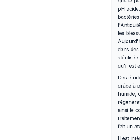
que le pe
pH acide
bactéries,
l'Antiqui
les bless
Aujourd'h
dans des 
stérilisé
qu'il est
Des étude
grâce à 
humide, c
régénérat
ainsi le 
traitemen
fait un a
Il est in