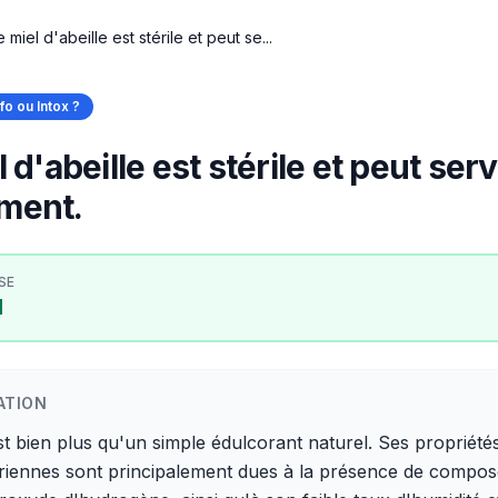
e miel d'abeille est stérile et peut se...
nfo ou Intox ?
 d'abeille est stérile et peut serv
ment.
SE
I
ATION
st bien plus qu'un simple édulcorant naturel. Ses propriété
riennes sont principalement dues à la présence de composé