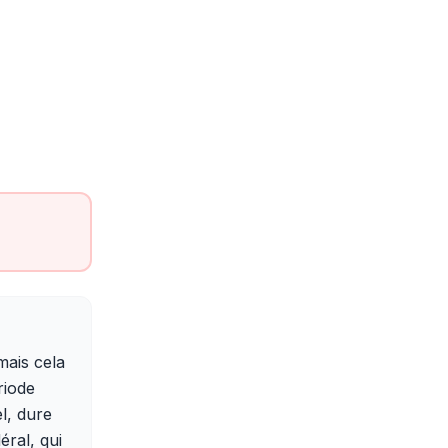
mais cela
riode
l, dure
éral, qui