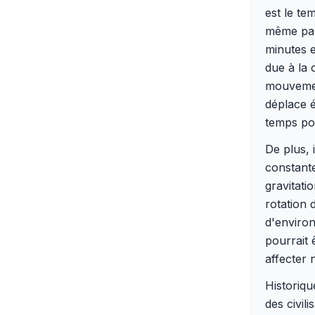
est le te
même par
minutes e
due à la 
mouvement
déplace é
temps pou
De plus, 
constante
gravitati
rotation 
d'environ
pourrait 
affecter 
Historiqu
des civil