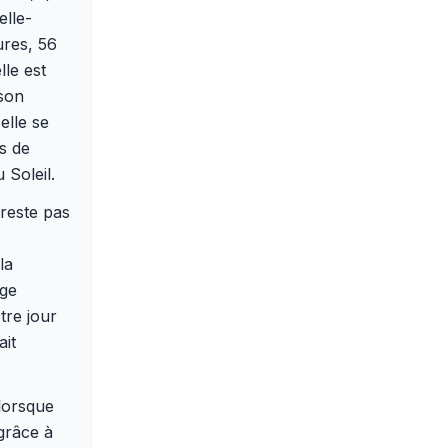
elle-
ures, 56
lle est
 son
elle se
us de
 Soleil.
 reste pas
la
nge
tre jour
ait
 lorsque
 grâce à