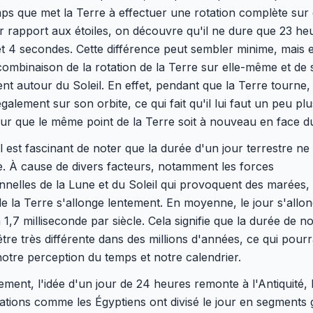
mps que met la Terre à effectuer une rotation complète sur 
 rapport aux étoiles, on découvre qu'il ne dure que 23 he
t 4 secondes. Cette différence peut sembler minime, mais e
combinaison de la rotation de la Terre sur elle-même et de
 autour du Soleil. En effet, pendant que la Terre tourne, 
galement sur son orbite, ce qui fait qu'il lui faut un peu pl
r que le même point de la Terre soit à nouveau en face du
il est fascinant de noter que la durée d'un jour terrestre ne
. À cause de divers facteurs, notamment les forces
onnelles de la Lune et du Soleil qui provoquent des marées, 
de la Terre s'allonge lentement. En moyenne, le jour s'allo
 1,7 milliseconde par siècle. Cela signifie que la durée de no
être très différente dans des millions d'années, ce qui pourr
notre perception du temps et notre calendrier.
ement, l'idée d'un jour de 24 heures remonte à l'Antiquité,
isations comme les Égyptiens ont divisé le jour en segments