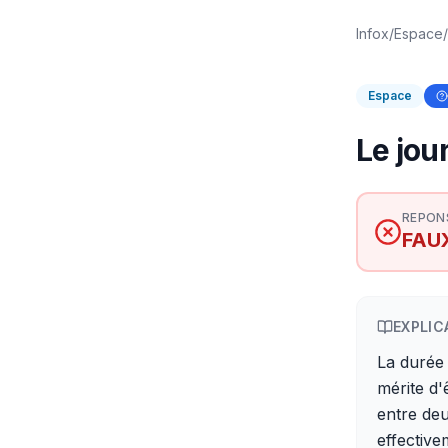
Infox
/
Espace
/
Espace
Le jou
REPON
FAU
EXPLIC
La durée
mérite d'
entre deu
effective