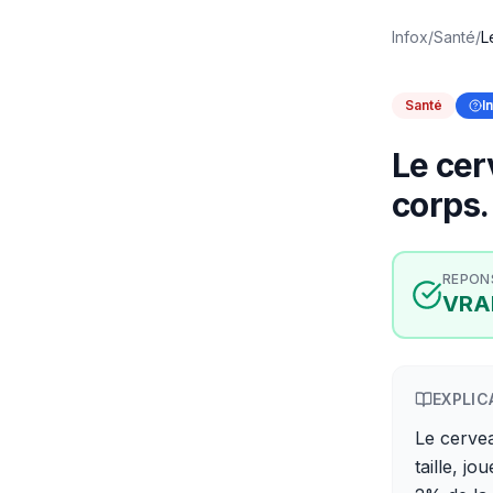
Infox
/
Santé
/
L
Santé
I
Le ce
corps.
REPON
VRA
EXPLIC
Le cervea
taille, j