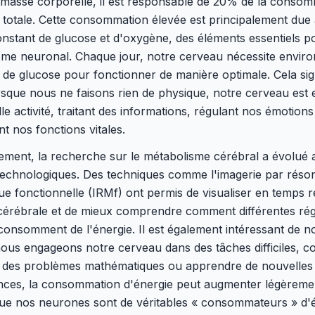
 masse corporelle, il est responsable de 20% de la conso
 totale. Cette consommation élevée est principalement due
nstant de glucose et d'oxygène, des éléments essentiels p
sme neuronal. Chaque jour, notre cerveau nécessite enviro
e glucose pour fonctionner de manière optimale. Cela sig
sque nous ne faisons rien de physique, notre cerveau est 
le activité, traitant des informations, régulant nos émotions
t nos fonctions vitales.
ement, la recherche sur le métabolisme cérébral a évolué 
technologiques. Des techniques comme l'imagerie par rés
e fonctionnelle (IRMf) ont permis de visualiser en temps r
é cérébrale et de mieux comprendre comment différentes ré
onsomment de l'énergie. Il est également intéressant de n
nous engageons notre cerveau dans des tâches difficiles, 
 des problèmes mathématiques ou apprendre de nouvelles
ces, la consommation d'énergie peut augmenter légèremen
ue nos neurones sont de véritables « consommateurs » d'é