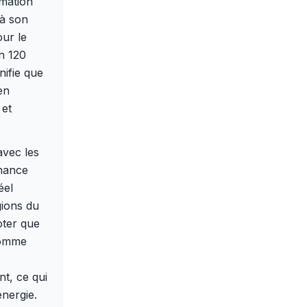
mmation
 à son
our le
n 120
nifie que
en
 et
avec les
onance
éel
gions du
oter que
comme
t, ce qui
nergie.