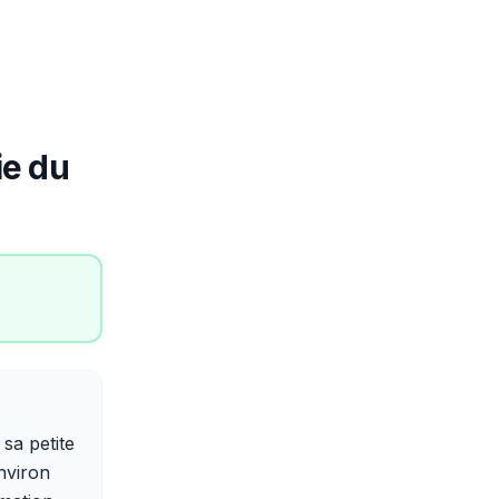
ie du
sa petite
nviron