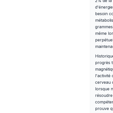
2% de la
d'énergie
besoin co
métaboli
grammes d
même lor
perpétuel
maintenan
Historiqu
progrès 
magnétiqu
l'activit
cerveau c
lorsque 
résoudre
compéten
prouve q