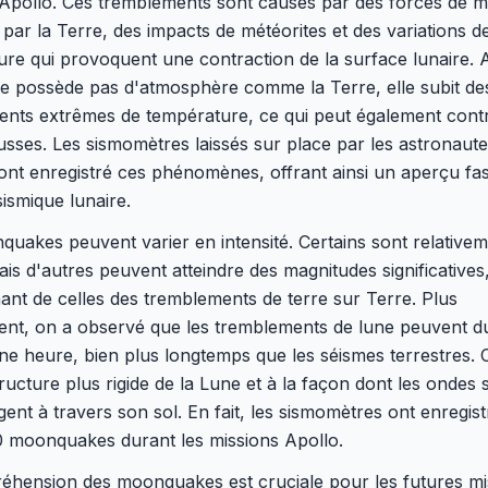
 Apollo. Ces tremblements sont causés par des forces de 
par la Terre, des impacts de météorites et des variations d
re qui provoquent une contraction de la surface lunaire. 
ne possède pas d'atmosphère comme la Terre, elle subit de
nts extrêmes de température, ce qui peut également contr
sses. Les sismomètres laissés sur place par les astronaut
ont enregistré ces phénomènes, offrant ainsi un aperçu fa
 sismique lunaire.
uakes peuvent varier en intensité. Certains sont relative
ais d'autres peuvent atteindre des magnitudes significatives
nt de celles des tremblements de terre sur Terre. Plus
ent, on a observé que les tremblements de lune peuvent d
ne heure, bien plus longtemps que les séismes terrestres. C
tructure plus rigide de la Lune et à la façon dont les ondes 
ent à travers son sol. En fait, les sismomètres ont enregist
0 moonquakes durant les missions Apollo.
éhension des moonquakes est cruciale pour les futures mi