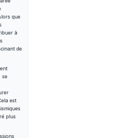
marée
e
Alors que
s
ibuer à
es
scinant de
ment
, se
urer
ela est
sismiques
ré plus
ssions