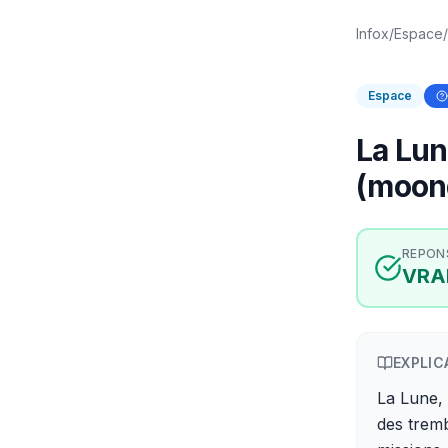
Infox
/
Espace
/
Espace
La Lun
(moon
REPON
VRA
EXPLIC
La Lune, 
des trem