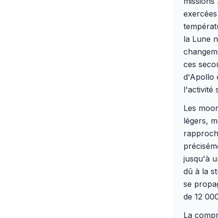
missions
exercées 
températu
la Lune 
changeme
ces secou
d'Apollo 
l'activité
Les moonq
légers, m
rapprocha
précisém
jusqu'à u
dû à la s
se propag
de 12 00
La compr