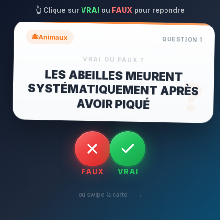
👆
Clique sur
VRAI
ou
FAUX
pour repondre
🐙
Animaux
QUESTION
1
VRAI OU FAUX ?
LES ABEILLES MEURENT
SYSTÉMATIQUEMENT APRÈS
?
AVOIR PIQUÉ
FAUX
VRAI
ou swipe la carte ← →