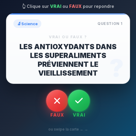
👆
Clique sur
VRAI
ou
FAUX
pour repondre
🔬
Science
QUESTION
1
VRAI OU FAUX ?
LES ANTIOXYDANTS DANS
LES SUPERALIMENTS
?
PRÉVIENNENT LE
VIEILLISSEMENT
FAUX
VRAI
ou swipe la carte ← →