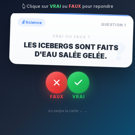
👆
Clique sur
VRAI
ou
FAUX
pour repondre
🔬
Science
QUESTION
1
VRAI OU FAUX ?
?
LES ICEBERGS SONT FAITS
D'EAU SALÉE GELÉE.
FAUX
VRAI
ou swipe la carte ← →