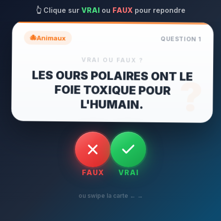
👆
Clique sur
VRAI
ou
FAUX
pour repondre
🐙
Animaux
QUESTION
1
VRAI OU FAUX ?
LES OURS POLAIRES ONT LE
FOIE TOXIQUE POUR
?
L'HUMAIN.
FAUX
VRAI
ou swipe la carte ← →