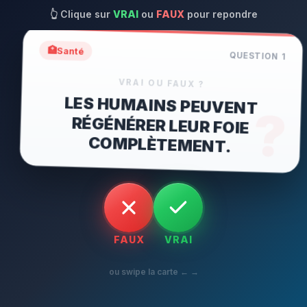
👆
Clique sur
VRAI
ou
FAUX
pour repondre
🏥
Santé
QUESTION
1
VRAI OU FAUX ?
LES HUMAINS PEUVENT
RÉGÉNÉRER LEUR FOIE
?
COMPLÈTEMENT.
FAUX
VRAI
ou swipe la carte ← →