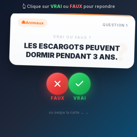
👆
Clique sur
VRAI
ou
FAUX
pour repondre
🐙
Animaux
QUESTION
1
VRAI OU FAUX ?
?
LES ESCARGOTS PEUVENT
DORMIR PENDANT 3 ANS.
FAUX
VRAI
ou swipe la carte ← →