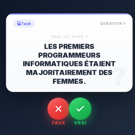
💻
Tech
QUESTION
1
VRAI OU FAUX ?
LES PREMIERS
PROGRAMMEURS
INFORMATIQUES ÉTAIENT
MAJORITAIREMENT DES
?
FEMMES.
FAUX
VRAI