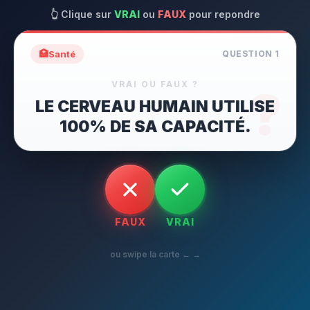
👆
Clique sur
VRAI
ou
FAUX
pour repondre
🏥
Santé
QUESTION
1
VRAI OU FAUX ?
?
LE CERVEAU HUMAIN UTILISE
100% DE SA CAPACITÉ.
FAUX
VRAI
ou swipe la carte ← →