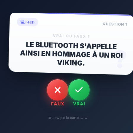
💻
Tech
QUESTION
1
VRAI OU FAUX ?
LE BLUETOOTH S'APPELLE
AINSI EN HOMMAGE À UN ROI
?
VIKING.
FAUX
VRAI
ou swipe la carte ← →