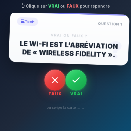
👆
Clique sur
VRAI
ou
FAUX
pour repondre
💻
Tech
QUESTION
1
VRAI OU FAUX ?
?
LE WI-FI EST L'ABRÉVIATION
DE « WIRELESS FIDELITY ».
FAUX
VRAI
ou swipe la carte ← →