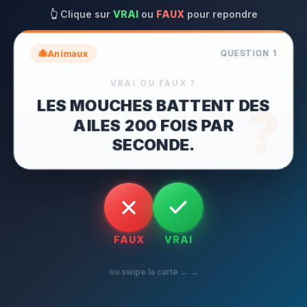
👆
Clique sur
VRAI
ou
FAUX
pour repondre
🐙
Animaux
QUESTION
1
VRAI OU FAUX ?
LES MOUCHES BATTENT DES
?
AILES 200 FOIS PAR
SECONDE.
FAUX
VRAI
ou swipe la carte ← →