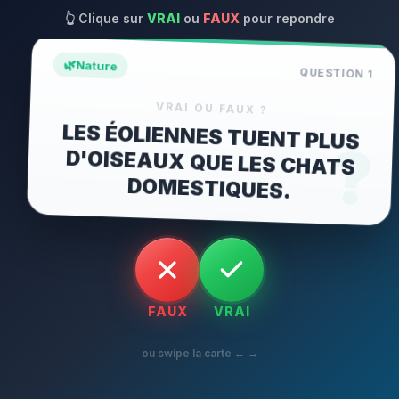
👆
Clique sur
VRAI
ou
FAUX
pour repondre
🌿
Nature
QUESTION
1
VRAI OU FAUX ?
LES ÉOLIENNES TUENT PLUS
D'OISEAUX QUE LES CHATS
?
DOMESTIQUES.
FAUX
VRAI
ou swipe la carte ← →